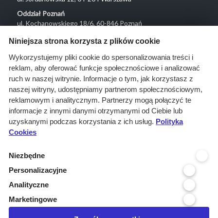
Oddział Poznań
ul. Kochanowskiego 18/6, 60-846 Poznań
Menu
Niniejsza strona korzysta z plików cookie
O nas
Wykorzystujemy pliki cookie do spersonalizowania treści i
reklam, aby oferować funkcje społecznościowe i analizować
Rozwiązania
ruch w naszej witrynie. Informacje o tym, jak korzystasz z
Monitoring
naszej witryny, udostępniamy partnerom społecznościowym,
przetargów
reklamowym i analitycznym. Partnerzy mogą połączyć te
informacje z innymi danymi otrzymanymi od Ciebie lub
Raporty
uzyskanymi podczas korzystania z ich usług.
Polityka
przetargowe
Cookies
Ustawienia cookies
Niezbędne
Kontakt
Personalizacyjne
Kontakt
Analityczne
Infolinia 800 800 707
Marketingowe
kontakt@pressinfo.pl