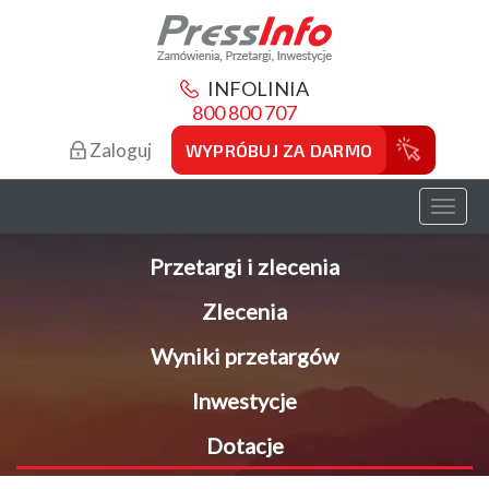
INFOLINIA
800 800 707
Zaloguj
WYPRÓBUJ ZA DARMO
Toggl
naviga
Przetargi i zlecenia
Zlecenia
Wyniki przetargów
Inwestycje
Dotacje