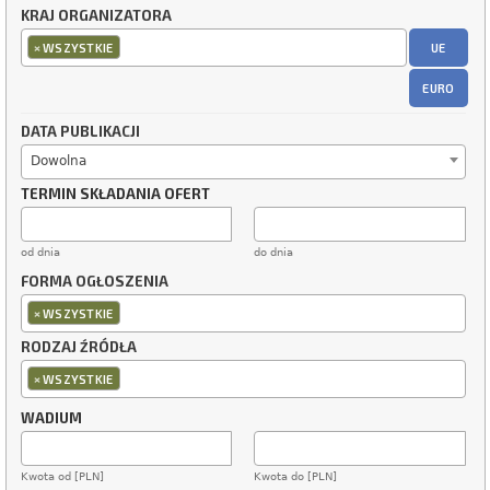
KRAJ ORGANIZATORA
×
UE
WSZYSTKIE
EURO
DATA PUBLIKACJI
Dowolna
TERMIN SKŁADANIA OFERT
od dnia
do dnia
FORMA OGŁOSZENIA
×
WSZYSTKIE
RODZAJ ŹRÓDŁA
×
WSZYSTKIE
WADIUM
Kwota od [PLN]
Kwota do [PLN]