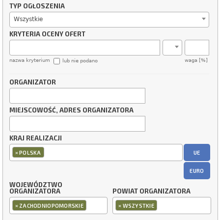
TYP OGŁOSZENIA
Wszystkie
KRYTERIA OCENY OFERT
nazwa kryterium
waga [%]
lub nie podano
ORGANIZATOR
MIEJSCOWOŚĆ, ADRES ORGANIZATORA
KRAJ REALIZACJI
×
UE
POLSKA
EURO
WOJEWÓDZTWO
ORGANIZATORA
POWIAT ORGANIZATORA
×
×
ZACHODNIOPOMORSKIE
WSZYSTKIE