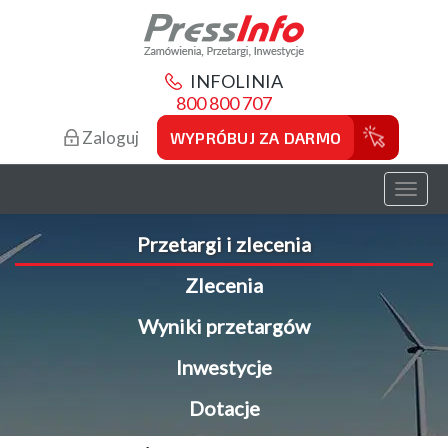
INFOLINIA
800 800 707
Zaloguj
WYPRÓBUJ ZA DARMO
Toggl
naviga
Przetargi i zlecenia
Zlecenia
Wyniki przetargów
Inwestycje
Dotacje