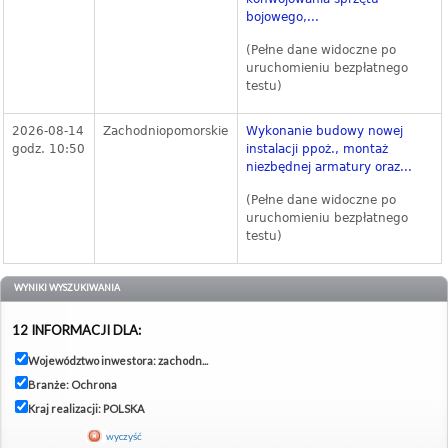
bojowego,...
(Pełne dane widoczne po
uruchomieniu bezpłatnego
testu)
2026-08-14
Zachodniopomorskie
Wykonanie budowy nowej
godz. 10:50
instalacji ppoż., montaż
niezbędnej armatury oraz...
(Pełne dane widoczne po
uruchomieniu bezpłatnego
testu)
WYNIKI WYSZUKIWANIA
12 INFORMACJI DLA:
Województwo inwestora: zachodn...
Branże: Ochrona
Kraj realizacji: POLSKA
wyczyść