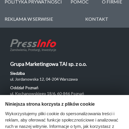
POLITYKA PRYWATNOŚCI
POMOC
O FIRMIE
REKLAMA W SERWISIE
KONTAKT
Grupa Marketingowa TAI sp. z o.o.
Siedziba
ul. Jordanowska 12, 04-204 Warszawa
Oddział Poznań
ul. Kochanowskiego 18/6, 60-846 Poznań
Menu
Niniejsza strona korzysta z plików cookie
O nas
Wykorzystujemy pliki cookie do spersonalizowania treści i
reklam, aby oferować funkcje społecznościowe i analizować
Rozwiązania
ruch w naszej witrynie. Informacje o tym, jak korzystasz z