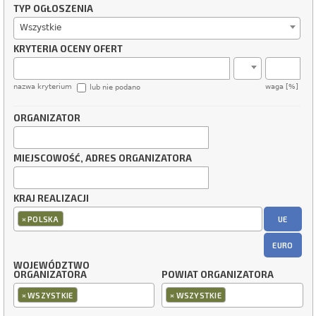
TYP OGŁOSZENIA
Wszystkie
KRYTERIA OCENY OFERT
nazwa kryterium
waga [%]
lub nie podano
ORGANIZATOR
MIEJSCOWOŚĆ, ADRES ORGANIZATORA
KRAJ REALIZACJI
×
UE
POLSKA
EURO
WOJEWÓDZTWO
ORGANIZATORA
POWIAT ORGANIZATORA
×
×
WSZYSTKIE
WSZYSTKIE