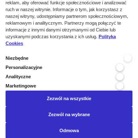
reklam, aby oferować funkcje społecznościowe i analizować
Rozwiązania
ruch w naszej witrynie. Informacje o tym, jak korzystasz z
Monitoring
naszej witryny, udostępniamy partnerom społecznościowym,
przetargów
reklamowym i analitycznym. Partnerzy mogą połączyć te
informacje z innymi danymi otrzymanymi od Ciebie lub
Raporty
uzyskanymi podczas korzystania z ich usług.
Polityka
przetargowe
Cookies
Ustawienia cookies
Niezbędne
Kontakt
Personalizacyjne
Kontakt
Analityczne
Infolinia 800 800 707
Marketingowe
kontakt@pressinfo.pl
Zezwól na wszystkie
Dołącz do nas
Zezwól na wybrane
Odmowa