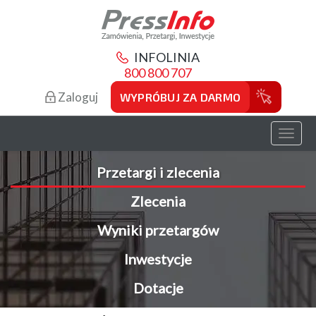
INFOLINIA
800 800 707
Zaloguj
WYPRÓBUJ ZA DARMO
Toggl
naviga
Przetargi i zlecenia
Zlecenia
Wyniki przetargów
Inwestycje
Dotacje