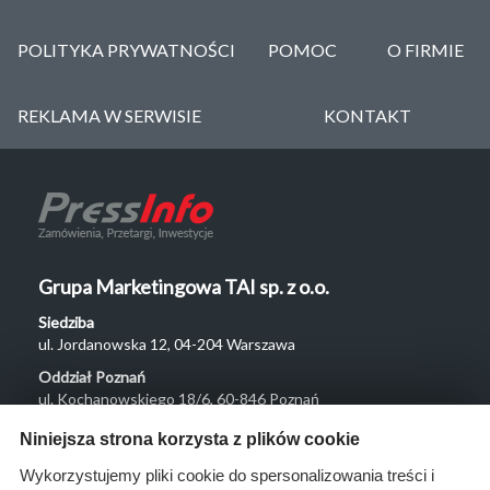
POLITYKA PRYWATNOŚCI
POMOC
O FIRMIE
REKLAMA W SERWISIE
KONTAKT
Grupa Marketingowa TAI sp. z o.o.
Siedziba
ul. Jordanowska 12, 04-204 Warszawa
Oddział Poznań
ul. Kochanowskiego 18/6, 60-846 Poznań
Menu
Niniejsza strona korzysta z plików cookie
O nas
Wykorzystujemy pliki cookie do spersonalizowania treści i