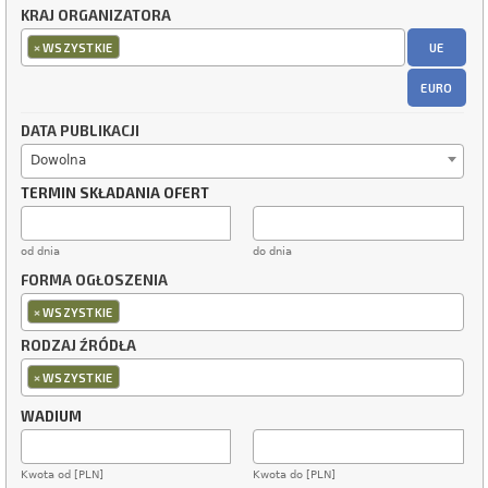
KRAJ ORGANIZATORA
×
UE
WSZYSTKIE
EURO
DATA PUBLIKACJI
Dowolna
TERMIN SKŁADANIA OFERT
od dnia
do dnia
FORMA OGŁOSZENIA
×
WSZYSTKIE
RODZAJ ŹRÓDŁA
×
WSZYSTKIE
WADIUM
Kwota od [PLN]
Kwota do [PLN]