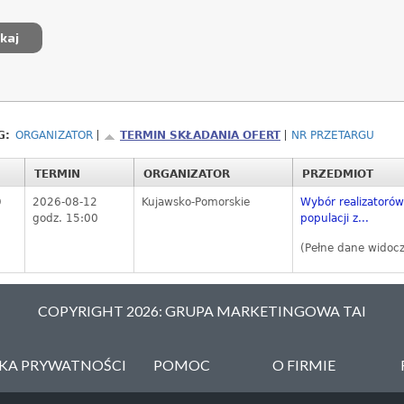
G:
ORGANIZATOR
TERMIN SKŁADANIA OFERT
NR PRZETARGU
TERMIN
ORGANIZATOR
PRZEDMIOT
0
2026-08-12
Kujawsko-Pomorskie
Wybór realizatoró
godz. 15:00
populacji z...
(Pełne dane widoc
COPYRIGHT 2026: GRUPA MARKETINGOWA TAI
YKA PRYWATNOŚCI
POMOC
O FIRMIE