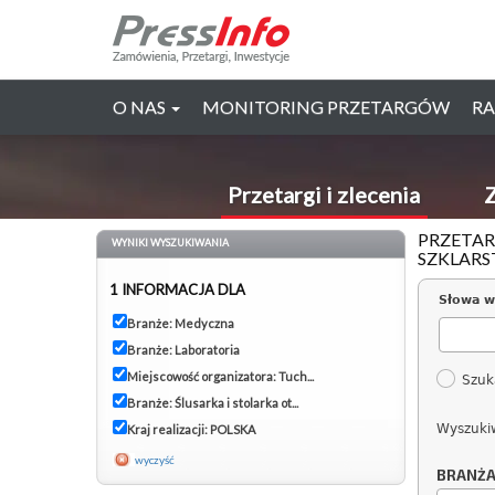
O NAS
MONITORING PRZETARGÓW
RA
Przetargi i zlecenia
Z
PRZETAR
WYNIKI WYSZUKIWANIA
SZKLARS
1 INFORMACJA DLA
Słowa w
Branże: Medyczna
Branże: Laboratoria
Miejscowość organizatora: Tuch...
Szuk
Branże: Ślusarka i stolarka ot...
Wyszuki
Kraj realizacji: POLSKA
wyczyść
BRANŻ