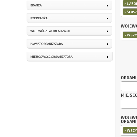
×
LABO
BRANŻA
×
ŚLUSA
PODBRANŻA
WOJEWÓ
WOJEWÓDZTWO REALIZACJI
×
WSZY
POWIAT ORGANIZATORA
MIEJSCOWOŚĆ ORGANIZATORA
ORGANI
MIEJSC
WOJEW
ORGANI
×
WSZY