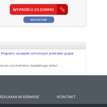
WYPRÓBUJ ZA DARMO
KUP DOSTĘP
w Programu szczepień ochronnych przeciwko grypie
zne po uruchomieniu bezpłatnego testu)
REKLAMA W SERWISIE
KONTAKT