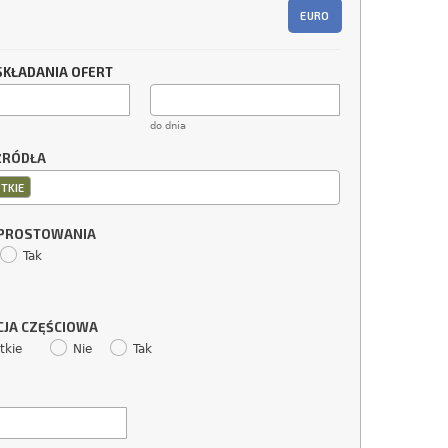
EURO
SKŁADANIA OFERT
do dnia
ŹRÓDŁA
TKIE
SPROSTOWANIA
Tak
CJA CZĘŚCIOWA
tkie
Nie
Tak