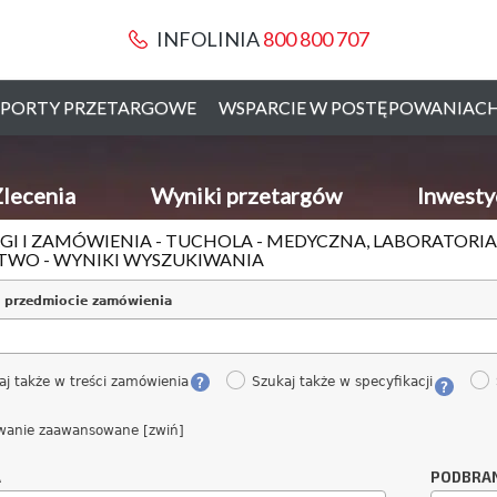
INFOLINIA
800 800 707
PORTY PRZETARGOWE
WSPARCIE W POSTĘPOWANIAC
lecenia
Wyniki przetargów
Inwesty
GI I ZAMÓWIENIA - TUCHOLA - MEDYCZNA, LABORATORIA
TWO - WYNIKI WYSZUKIWANIA
 przedmiocie zamówienia
aj także w treści zamówienia
Szukaj także w specyfikacji
wanie zaawansowane [zwiń]
A
PODBRA