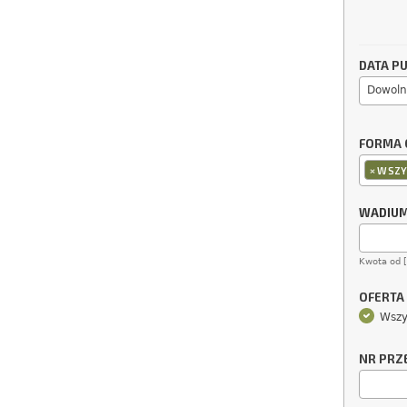
DATA PU
Dowoln
FORMA 
×
WSZY
WADIU
Kwota od 
OFERTA
Wszy
NR PRZ