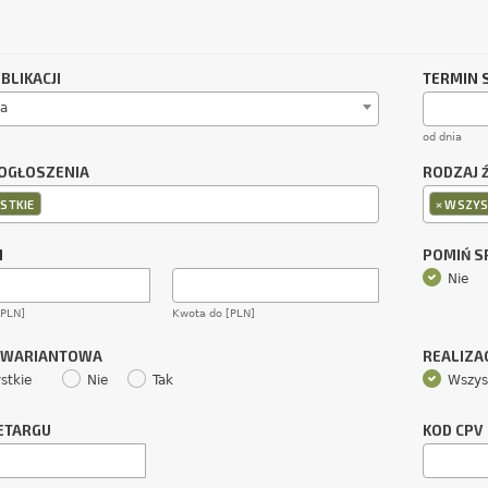
BLIKACJI
TERMIN 
a
od dnia
OGŁOSZENIA
RODZAJ 
×
STKIE
WSZYS
M
POMIŃ 
Nie
[PLN]
Kwota do [PLN]
 WARIANTOWA
REALIZA
stkie
Nie
Tak
Wszys
ETARGU
KOD CPV