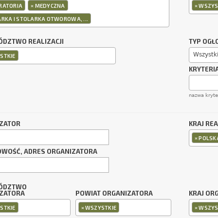
×
×
RATORIA
MEDYCZNA
WSZYS
RKA I STOLARKA OTWOROWA, ...
DZTWO REALIZACJI
TYP OGŁ
Wszystk
STKIE
KRYTERI
nazwa kryt
ZATOR
KRAJ REA
×
POLSK
OWOŚĆ, ADRES ORGANIZATORA
ÓDZTWO
ZATORA
POWIAT ORGANIZATORA
KRAJ OR
×
×
STKIE
WSZYSTKIE
WSZYS