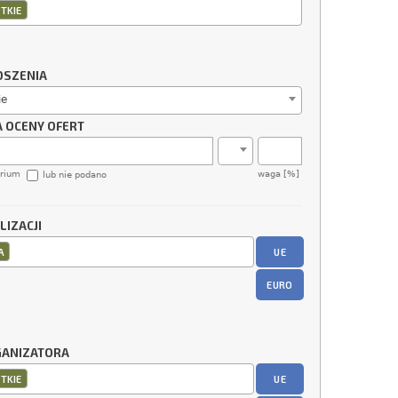
TKIE
OSZENIA
ie
A OCENY OFERT
erium
waga [%]
lub nie podano
LIZACJI
UE
A
EURO
GANIZATORA
UE
TKIE