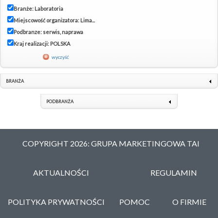
Branże: Laboratoria
Miejscowość organizatora: Lima...
Podbranze: serwis, naprawa
Kraj realizacji: POLSKA
wyczyść
BRANŻA
PODBRANŻA
COPYRIGHT 2026: GRUPA MARKETINGOWA TAI
AKTUALNOŚCI
REGULAMIN
POLITYKA PRYWATNOŚCI
POMOC
O FIRMIE