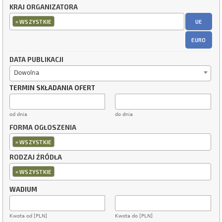
KRAJ ORGANIZATORA
×
UE
WSZYSTKIE
EURO
DATA PUBLIKACJI
Dowolna
TERMIN SKŁADANIA OFERT
od dnia
do dnia
FORMA OGŁOSZENIA
×
WSZYSTKIE
RODZAJ ŹRÓDŁA
×
WSZYSTKIE
WADIUM
Kwota od [PLN]
Kwota do [PLN]