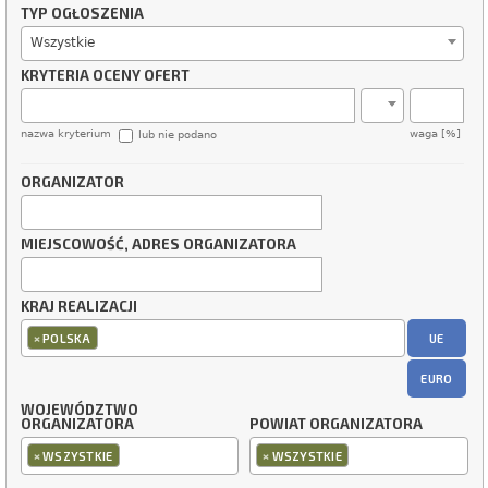
TYP OGŁOSZENIA
Wszystkie
KRYTERIA OCENY OFERT
nazwa kryterium
waga [%]
lub nie podano
ORGANIZATOR
MIEJSCOWOŚĆ, ADRES ORGANIZATORA
KRAJ REALIZACJI
×
UE
POLSKA
EURO
WOJEWÓDZTWO
ORGANIZATORA
POWIAT ORGANIZATORA
×
×
WSZYSTKIE
WSZYSTKIE