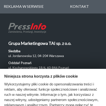
REKLAMA W SERWISIE
KONTAKT
Grupa Marketingowa TAI sp. z o.o.
Siedziba
ul. Jordanowska 12, 04-204 Warszawa
Oddział Poznań
ul. Kochanowskiego 18/6, 60-846 Poznań
Menu
Niniejsza strona korzysta z plików cookie
O nas
Wykorzystujemy pliki cookie do spersonalizowania treści i
reklam, aby oferować funkcje społecznościowe i analizować
Rozwiązania
ruch w naszej witrynie. Informacje o tym, jak korzystasz z
Monitoring
naszej witryny, udostępniamy partnerom społecznościowym,
przetargów
reklamowym i analitycznym. Partnerzy mogą połączyć te