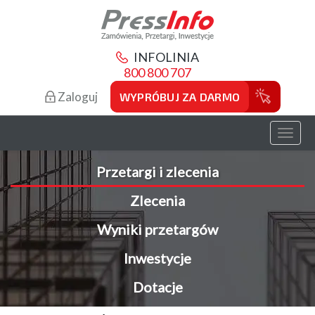
INFOLINIA
800 800 707
Zaloguj
WYPRÓBUJ ZA DARMO
Toggl
naviga
Przetargi i zlecenia
Zlecenia
Wyniki przetargów
Inwestycje
Dotacje