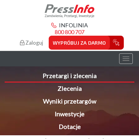
INFOLINIA
800 800 707
Zaloguj
WYPRÓBUJ ZA DARMO
Toggl
naviga
Przetargi i zlecenia
Zlecenia
Wyniki przetargów
Inwestycje
Dotacje