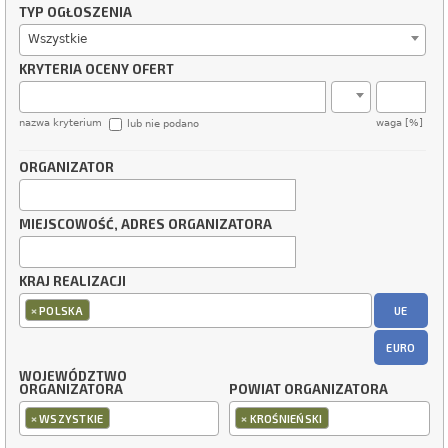
TYP OGŁOSZENIA
Wszystkie
KRYTERIA OCENY OFERT
nazwa kryterium
waga [%]
lub nie podano
ORGANIZATOR
MIEJSCOWOŚĆ, ADRES ORGANIZATORA
KRAJ REALIZACJI
×
UE
POLSKA
EURO
WOJEWÓDZTWO
ORGANIZATORA
POWIAT ORGANIZATORA
×
×
WSZYSTKIE
KROŚNIEŃSKI