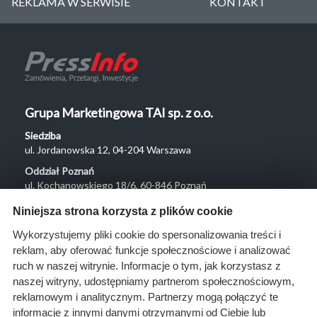
REKLAMA W SERWISIE
KONTAKT
Grupa Marketingowa TAI sp. z o.o.
Siedziba
ul. Jordanowska 12, 04-204 Warszawa
Oddział Poznań
ul. Kochanowskiego 18/6, 60-846 Poznań
Menu
Niniejsza strona korzysta z plików cookie
O nas
Wykorzystujemy pliki cookie do spersonalizowania treści i
reklam, aby oferować funkcje społecznościowe i analizować
Rozwiązania
ruch w naszej witrynie. Informacje o tym, jak korzystasz z
Monitoring
naszej witryny, udostępniamy partnerom społecznościowym,
przetargów
reklamowym i analitycznym. Partnerzy mogą połączyć te
informacje z innymi danymi otrzymanymi od Ciebie lub