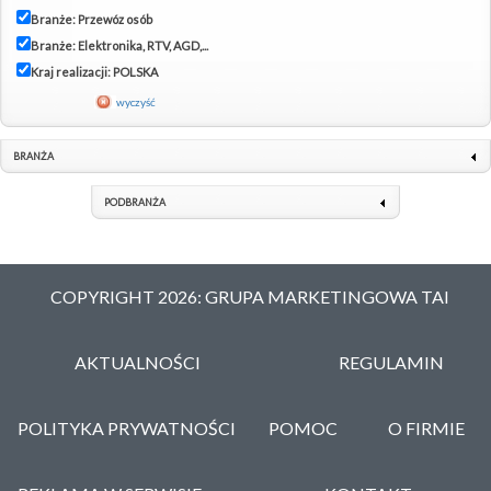
Branże: Przewóz osób
Branże: Elektronika, RTV, AGD,...
Kraj realizacji: POLSKA
wyczyść
BRANŻA
PODBRANŻA
COPYRIGHT 2026: GRUPA MARKETINGOWA TAI
AKTUALNOŚCI
REGULAMIN
POLITYKA PRYWATNOŚCI
POMOC
O FIRMIE