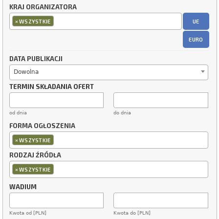
KRAJ ORGANIZATORA
×
UE
WSZYSTKIE
EURO
DATA PUBLIKACJI
Dowolna
TERMIN SKŁADANIA OFERT
od dnia
do dnia
FORMA OGŁOSZENIA
×
WSZYSTKIE
RODZAJ ŹRÓDŁA
×
WSZYSTKIE
WADIUM
Kwota od [PLN]
Kwota do [PLN]