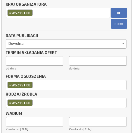
KRAJ ORGANIZATORA
×
UE
WSZYSTKIE
EURO
DATA PUBLIKACJI
Dowolna
TERMIN SKŁADANIA OFERT
od dnia
do dnia
FORMA OGŁOSZENIA
×
WSZYSTKIE
RODZAJ ŹRÓDŁA
×
WSZYSTKIE
WADIUM
Kwota od [PLN]
Kwota do [PLN]