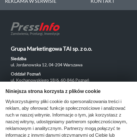
REKLAMA W SERWISIE
KONTAKT
Grupa Marketingowa TAI sp. z o.o.
Siedziba
ul. Jordanowska 12, 04-204 Warszawa
Oddział Poznań
ul. Kochanowskiego 18/6, 60-846 Poznań
Menu
Niniejsza strona korzysta z plików cookie
O nas
Wykorzystujemy pliki cookie do spersonalizowania treści i
reklam, aby oferować funkcje społecznościowe i analizować
Rozwiązania
ruch w naszej witrynie. Informacje o tym, jak korzystasz z
Monitoring
naszej witryny, udostępniamy partnerom społecznościowym,
przetargów
reklamowym i analitycznym. Partnerzy mogą połączyć te
informacje z innymi danymi otrzymanymi od Ciebie lub