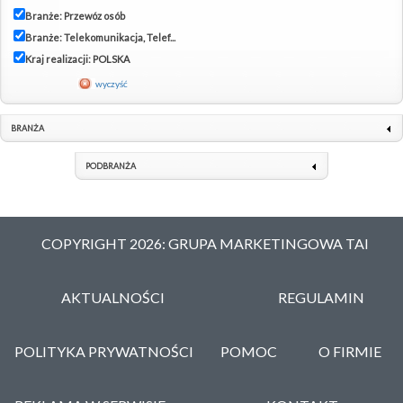
Branże: Przewóz osób
Branże: Telekomunikacja, Telef...
Kraj realizacji: POLSKA
wyczyść
BRANŻA
PODBRANŻA
COPYRIGHT 2026: GRUPA MARKETINGOWA TAI
AKTUALNOŚCI
REGULAMIN
POLITYKA PRYWATNOŚCI
POMOC
O FIRMIE