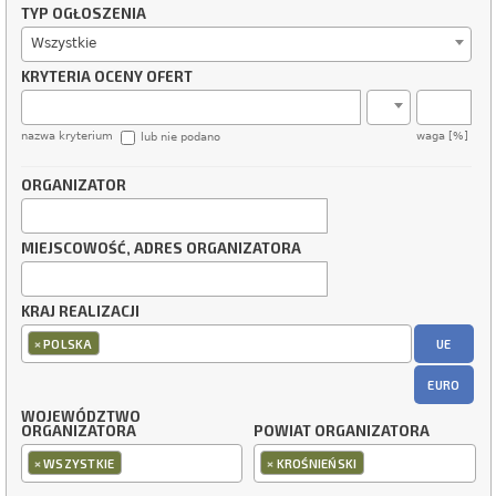
TYP OGŁOSZENIA
Wszystkie
KRYTERIA OCENY OFERT
nazwa kryterium
waga [%]
lub nie podano
ORGANIZATOR
MIEJSCOWOŚĆ, ADRES ORGANIZATORA
KRAJ REALIZACJI
×
UE
POLSKA
EURO
WOJEWÓDZTWO
ORGANIZATORA
POWIAT ORGANIZATORA
×
×
WSZYSTKIE
KROŚNIEŃSKI