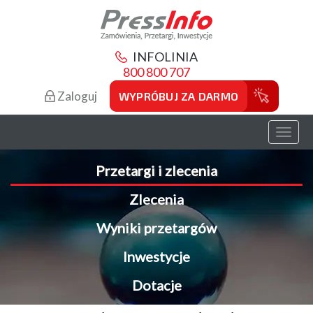
INFOLINIA
800 800 707
Zaloguj
WYPRÓBUJ ZA DARMO
Toggl
naviga
Przetargi i zlecenia
Zlecenia
Wyniki przetargów
Inwestycje
Dotacje