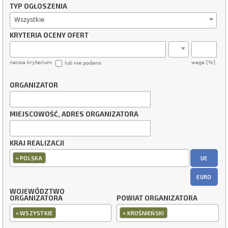
TYP OGŁOSZENIA
Wszystkie
KRYTERIA OCENY OFERT
nazwa kryterium
waga [%]
lub nie podano
ORGANIZATOR
MIEJSCOWOŚĆ, ADRES ORGANIZATORA
KRAJ REALIZACJI
×
UE
POLSKA
EURO
WOJEWÓDZTWO
ORGANIZATORA
POWIAT ORGANIZATORA
×
×
WSZYSTKIE
KROŚNIEŃSKI