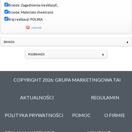
Branże: Zagadnienia niesklasyf...
Branże: Materiały chemiczne
Kraj realizacji: POLSKA
wyczyść
BRANŻA
PODBRANŻA
COPYRIGHT 2026: GRUPA MARKETINGOWA TAI
AKTUALNOŚCI
REGULAMIN
POLITYKA PRYWATNOŚCI
POMOC
O FIRMIE