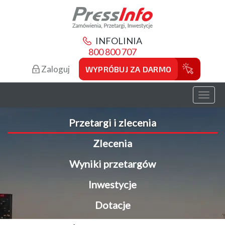
INFOLINIA
800 800 707
Zaloguj
WYPRÓBUJ ZA DARMO
Toggl
naviga
Przetargi i zlecenia
Zlecenia
Wyniki przetargów
Inwestycje
Dotacje