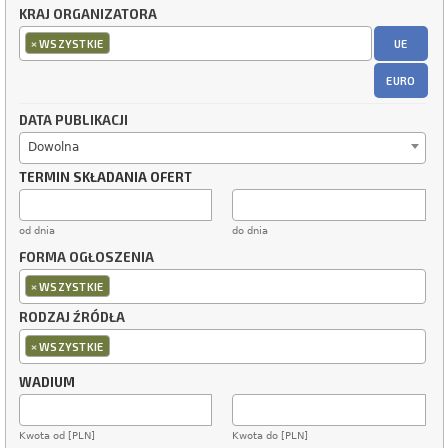
KRAJ ORGANIZATORA
×
UE
WSZYSTKIE
EURO
DATA PUBLIKACJI
Dowolna
TERMIN SKŁADANIA OFERT
od dnia
do dnia
FORMA OGŁOSZENIA
×
WSZYSTKIE
RODZAJ ŹRÓDŁA
×
WSZYSTKIE
WADIUM
Kwota od [PLN]
Kwota do [PLN]