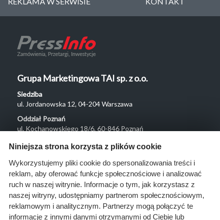
REKLAMA W SERWISIE
KONTAKT
Grupa Marketingowa TAI sp. z o.o.
Siedziba
ul. Jordanowska 12, 04-204 Warszawa
Oddział Poznań
ul. Kochanowskiego 18/6, 60-846 Poznań
Menu
Niniejsza strona korzysta z plików cookie
O nas
Wykorzystujemy pliki cookie do spersonalizowania treści i
reklam, aby oferować funkcje społecznościowe i analizować
Rozwiązania
ruch w naszej witrynie. Informacje o tym, jak korzystasz z
Monitoring
naszej witryny, udostępniamy partnerom społecznościowym,
przetargów
reklamowym i analitycznym. Partnerzy mogą połączyć te
informacje z innymi danymi otrzymanymi od Ciebie lub