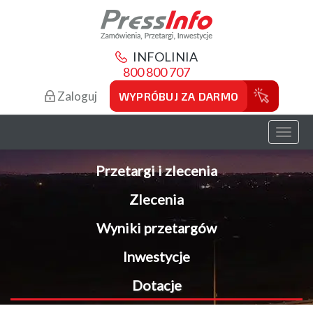
INFOLINIA
800 800 707
Zaloguj
WYPRÓBUJ ZA DARMO
Toggl
naviga
Przetargi i zlecenia
Zlecenia
Wyniki przetargów
Inwestycje
Dotacje