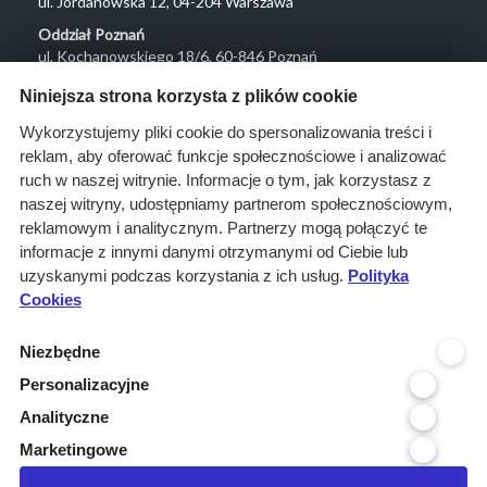
ul. Jordanowska 12, 04-204 Warszawa
Oddział Poznań
ul. Kochanowskiego 18/6, 60-846 Poznań
Menu
Niniejsza strona korzysta z plików cookie
O nas
Wykorzystujemy pliki cookie do spersonalizowania treści i
reklam, aby oferować funkcje społecznościowe i analizować
Rozwiązania
ruch w naszej witrynie. Informacje o tym, jak korzystasz z
Monitoring
naszej witryny, udostępniamy partnerom społecznościowym,
przetargów
reklamowym i analitycznym. Partnerzy mogą połączyć te
informacje z innymi danymi otrzymanymi od Ciebie lub
Raporty
uzyskanymi podczas korzystania z ich usług.
Polityka
przetargowe
Cookies
Ustawienia cookies
Niezbędne
Kontakt
Personalizacyjne
Kontakt
Analityczne
Infolinia 800 800 707
Marketingowe
kontakt@pressinfo.pl