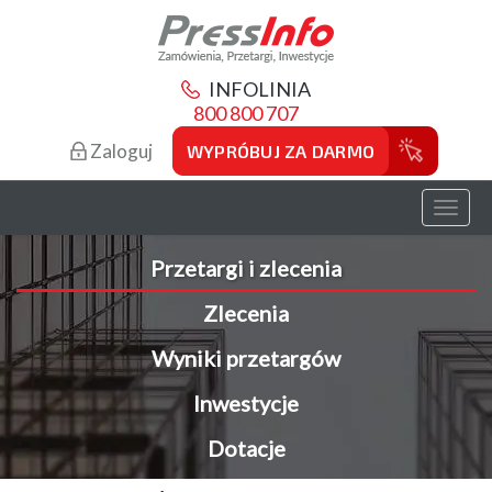
INFOLINIA
800 800 707
Zaloguj
WYPRÓBUJ ZA DARMO
Toggl
naviga
Przetargi i zlecenia
Zlecenia
Wyniki przetargów
Inwestycje
Dotacje