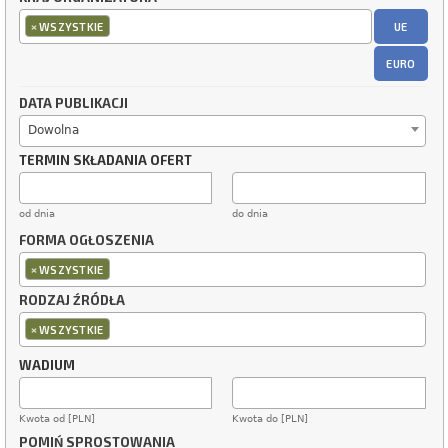
×
UE
WSZYSTKIE
EURO
DATA PUBLIKACJI
Dowolna
TERMIN SKŁADANIA OFERT
od dnia
do dnia
FORMA OGŁOSZENIA
×
WSZYSTKIE
RODZAJ ŹRÓDŁA
×
WSZYSTKIE
WADIUM
Kwota od [PLN]
Kwota do [PLN]
POMIŃ SPROSTOWANIA