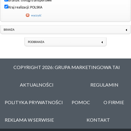
Branże: Usługi transportowe
Kraj realizacji: POLSKA
wyczyść
BRANŻA
PODBRANŻA
COPYRIGHT 2026: GRUPA MARKETINGOWA TAI
AKTUALNOŚCI
REGULAMIN
POLITYKA PRYWATNOŚCI
POMOC
O FIRMIE
REKLAMA W SERWISIE
KONTAKT