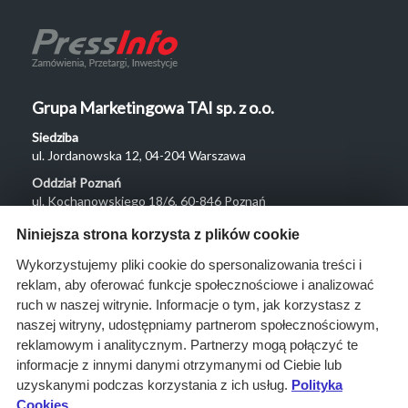
Grupa Marketingowa TAI sp. z o.o.
Siedziba
ul. Jordanowska 12, 04-204 Warszawa
Oddział Poznań
ul. Kochanowskiego 18/6, 60-846 Poznań
Menu
Niniejsza strona korzysta z plików cookie
O nas
Wykorzystujemy pliki cookie do spersonalizowania treści i
reklam, aby oferować funkcje społecznościowe i analizować
Rozwiązania
ruch w naszej witrynie. Informacje o tym, jak korzystasz z
Monitoring
naszej witryny, udostępniamy partnerom społecznościowym,
przetargów
reklamowym i analitycznym. Partnerzy mogą połączyć te
informacje z innymi danymi otrzymanymi od Ciebie lub
Raporty
uzyskanymi podczas korzystania z ich usług.
Polityka
przetargowe
Cookies