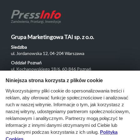
Grupa Marketingowa TAI sp. z o.o.
Siedziba
ul. Jordanowska 12, 04-204 Warszawa
Oddział Poznań
ul. Kochanowskiego 18/6, 60-846 Poznań
Menu
Niniejsza strona korzysta z plików cookie
O nas
Wykorzystujemy pliki cookie do spersonalizowania treści i
reklam, aby oferować funkcje społecznościowe i analizować
Rozwiązania
ruch w naszej witrynie. Informacje o tym, jak korzystasz z
Monitoring
naszej witryny, udostępniamy partnerom społecznościowym,
przetargów
reklamowym i analitycznym. Partnerzy mogą połączyć te
informacje z innymi danymi otrzymanymi od Ciebie lub
Raporty
uzyskanymi podczas korzystania z ich usług.
Polityka
przetargowe
Cookies