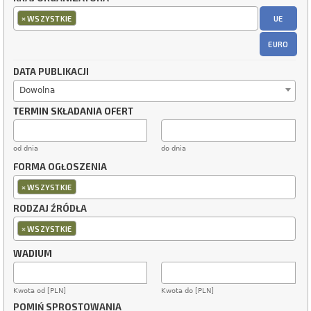
×
UE
WSZYSTKIE
EURO
DATA PUBLIKACJI
Dowolna
TERMIN SKŁADANIA OFERT
od dnia
do dnia
FORMA OGŁOSZENIA
×
WSZYSTKIE
RODZAJ ŹRÓDŁA
×
WSZYSTKIE
WADIUM
Kwota od [PLN]
Kwota do [PLN]
POMIŃ SPROSTOWANIA