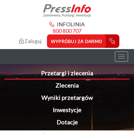
INFOLINIA
800 800 707
Zaloguj
WYPRÓBUJ ZA DARMO
Toggl
naviga
Przetargi i zlecenia
Zlecenia
Wyniki przetargów
Inwestycje
Dotacje