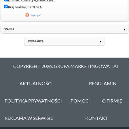
Branże: Kosmetyki, środki czys...
Kraj realizacji: POLSKA
wyczyść
BRANŻA
PODBRANŻA
COPYRIGHT 2026: GRUPA MARKETINGOWA TAI
AKTUALNOŚCI
REGULAMIN
POLITYKA PRYWATNOŚCI
POMOC
O FIRMIE
REKLAMA W SERWISIE
KONTAKT