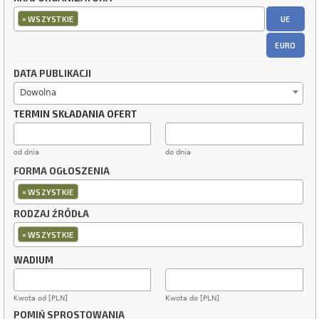
×
UE
WSZYSTKIE
EURO
DATA PUBLIKACJI
Dowolna
TERMIN SKŁADANIA OFERT
od dnia
do dnia
FORMA OGŁOSZENIA
×
WSZYSTKIE
RODZAJ ŹRÓDŁA
×
WSZYSTKIE
WADIUM
Kwota od [PLN]
Kwota do [PLN]
POMIŃ SPROSTOWANIA