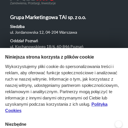
Grupa Marketingowa TAI sp. z o.o.
Siedziba
ul. Jordanowska 12, 04-204 Warszawa
Oddział Poznań
ul. Kochanowskiego 18/6, 60-846 Poznań
Menu
Niniejsza strona korzysta z plików cookie
O nas
Wykorzystujemy pliki cookie do spersonalizowania treści i
reklam, aby oferować funkcje społecznościowe i analizować
Rozwiązania
ruch w naszej witrynie. Informacje o tym, jak korzystasz z
Monitoring
naszej witryny, udostępniamy partnerom społecznościowym,
przetargów
reklamowym i analitycznym. Partnerzy mogą połączyć te
informacje z innymi danymi otrzymanymi od Ciebie lub
Raporty
uzyskanymi podczas korzystania z ich usług.
Polityka
przetargowe
Cookies
Ustawienia cookies
Niezbędne
Kontakt