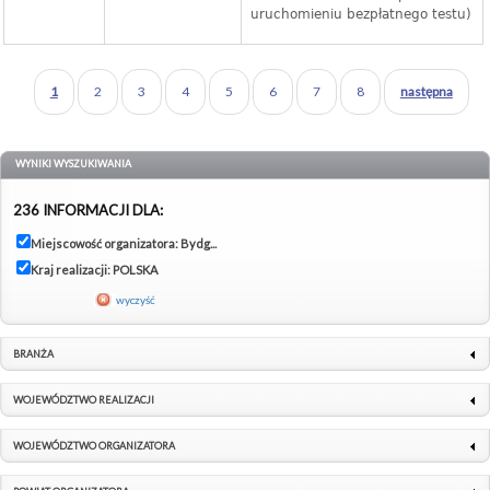
uruchomieniu bezpłatnego testu)
1
2
3
4
5
6
7
8
następna
WYNIKI WYSZUKIWANIA
236 INFORMACJI DLA:
Miejscowość organizatora: Bydg...
Kraj realizacji: POLSKA
wyczyść
BRANŻA
WOJEWÓDZTWO REALIZACJI
WOJEWÓDZTWO ORGANIZATORA