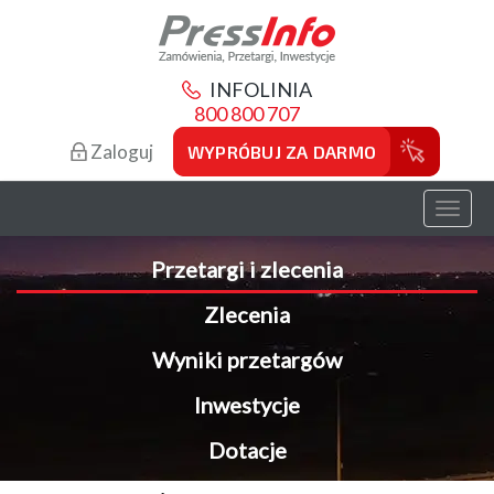
INFOLINIA
800 800 707
Zaloguj
WYPRÓBUJ ZA DARMO
Toggl
naviga
Przetargi i zlecenia
Zlecenia
Wyniki przetargów
Inwestycje
Dotacje