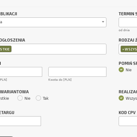
BLIKACJI
TERMIN 
a
od dnia
OGŁOSZENIA
RODZAJ 
×
STKIE
WSZYS
M
POMIŃ 
Nie
[PLN]
Kwota do [PLN]
 WARIANTOWA
REALIZA
stkie
Nie
Tak
Wszys
ETARGU
KOD CPV