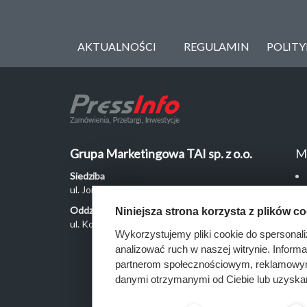
AKTUALNOŚCI
REGULAMIN
POLIT
Grupa Marketingowa TAI sp. z o.o.
M
Siedziba
ul. Jordanowska 12, 04-204 Warszawa
Oddział Poznań
Niniejsza strona korzysta z plików c
ul. Kochanowskiego 18/6, 60-846 Poznań
Wykorzystujemy pliki cookie do spersonali
analizować ruch w naszej witrynie. Inform
partnerom społecznościowym, reklamowym 
danymi otrzymanymi od Ciebie lub uzyska