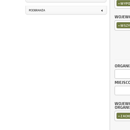
×
WYPO
PODBRANŻA
WOJEWÓ
×
WSZY
ORGANI
MIEJSC
WOJEW
ORGANI
×
ZACH