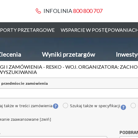
INFOLINIA
800 800 707
PORTY PRZETARGOWE
WSPARCIE W POSTĘPOWANIAC
lecenia
Wyniki przetargów
Inwesty
GI I ZAMÓWIENIA - RESKO - WOJ. ORGANIZATORA: ZAC
WYSZUKIWANIA
 przedmiocie zamówienia
aj także w treści zamówienia
Szukaj także w specyfikacji
wanie zaawansowane [zwiń]
A
PODBRA