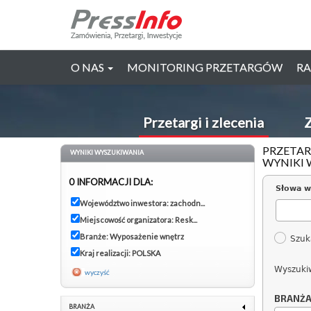
O NAS
MONITORING PRZETARGÓW
RA
Przetargi i zlecenia
Z
PRZETAR
WYNIKI WYSZUKIWANIA
WYNIKI 
0 INFORMACJI DLA:
Słowa w
Województwo inwestora: zachodn...
Miejscowość organizatora: Resk...
Branże: Wyposażenie wnętrz
Szuk
Kraj realizacji: POLSKA
Wyszuki
wyczyść
BRANŻ
BRANŻA