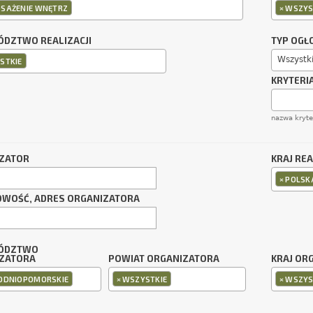
×
SAŻENIE WNĘTRZ
WSZYS
DZTWO REALIZACJI
TYP OGŁ
Wszystk
STKIE
KRYTERI
nazwa kryt
ZATOR
KRAJ REA
×
POLSK
OWOŚĆ, ADRES ORGANIZATORA
ÓDZTWO
ZATORA
POWIAT ORGANIZATORA
KRAJ OR
×
×
ODNIOPOMORSKIE
WSZYSTKIE
WSZYS