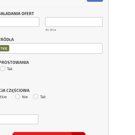
SKŁADANIA OFERT
do dnia
ŹRÓDŁA
TKIE
SPROSTOWANIA
Tak
CJA CZĘŚCIOWA
tkie
Nie
Tak