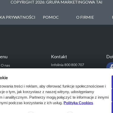
COPYRIGHT 2026: GRUPA MARKETINGOWA TAI
YKA PRYWATNOŚCI
POMOC
O FIRMIE
enu
Kontakt
Doł
Infolinia 800 800 707
O nas
kontakt@pressinfo.pl
Rozwiązania
ookie
Monitoring przetargów
zowania treści i reklam, aby oferować funkcje społecznościowe i
Raporty przetargowe
acje o tym, jak korzystasz z naszej witryny, udostępniamy
Ustawienia cookies
i analitycznym. Partnerzy mogą połączyć te informacje z innymi
Kontakt
nymi podczas korzystania z ich usług.
Polityka Cookies