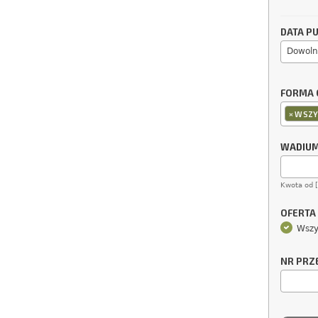
DATA PU
Dowoln
FORMA 
×
WSZY
WADIU
Kwota od 
OFERTA
Wszy
NR PRZ