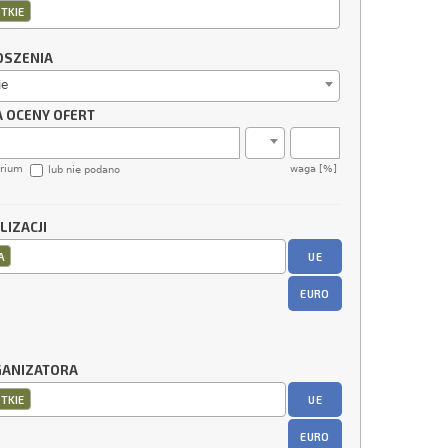
TKIE
OSZENIA
ie
A OCENY OFERT
erium
waga [%]
lub nie podano
LIZACJI
UE
A
EURO
GANIZATORA
UE
TKIE
EURO