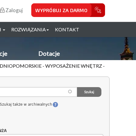
Zaloguj
WYPRÓBUJ ZA DARMO
H
ROZWIĄZANIA
KONTAKT
cje
Dotacje
HODNIOPOMORSKIE - WYPOSAŻENIE WNĘTRZ -
Szukaj także w archiwalnych
NŻA