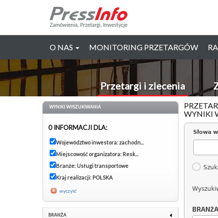
O NAS
MONITORING PRZETARGÓW
RA
Przetargi i zlecenia
Z
PRZETAR
WYNIKI WYSZUKIWANIA
WYNIKI 
0 INFORMACJI DLA:
Słowa w
Województwo inwestora: zachodn...
Miejscowość organizatora: Resk...
Branże: Usługi transportowe
Szuk
Kraj realizacji: POLSKA
Wyszuki
wyczyść
BRANŻ
BRANŻA