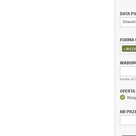
DATA PU
Dowoln
FORMA 
×
WSZY
WADIU
Kwota od 
OFERTA
Wszy
NR PRZ