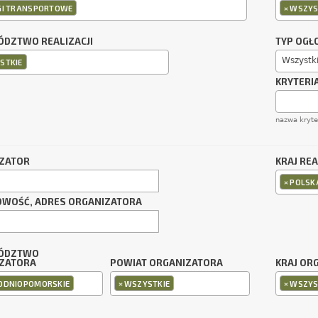
×
GI TRANSPORTOWE
WSZYS
DZTWO REALIZACJI
TYP OGŁ
Wszystk
STKIE
KRYTERI
nazwa kryt
ZATOR
KRAJ REA
×
POLSK
OWOŚĆ, ADRES ORGANIZATORA
ÓDZTWO
ZATORA
POWIAT ORGANIZATORA
KRAJ OR
×
×
ODNIOPOMORSKIE
WSZYSTKIE
WSZYS