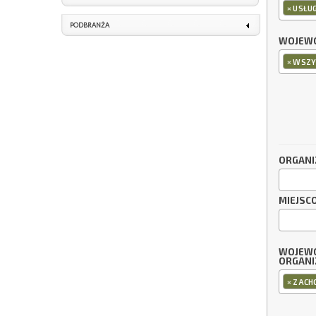
×
USŁU
PODBRANŻA
WOJEWÓ
×
WSZY
ORGANI
MIEJSC
WOJEW
ORGANI
×
ZACH