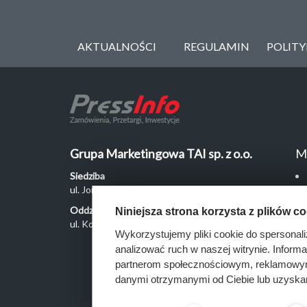
AKTUALNOŚCI
REGULAMIN
POLIT
Grupa Marketingowa TAI sp. z o.o.
M
Siedziba
ul. Jordanowska 12, 04-204 Warszawa
Oddział Poznań
Niniejsza strona korzysta z plików c
ul. Kochanowskiego 18/6, 60-846 Poznań
Wykorzystujemy pliki cookie do spersonali
analizować ruch w naszej witrynie. Inform
partnerom społecznościowym, reklamowym 
danymi otrzymanymi od Ciebie lub uzyska