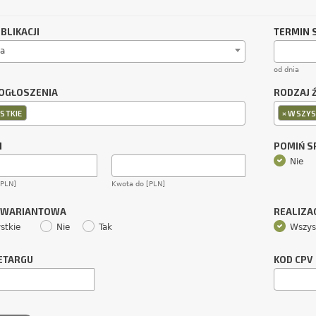
BLIKACJI
TERMIN 
a
od dnia
OGŁOSZENIA
RODZAJ 
×
STKIE
WSZYS
M
POMIŃ 
Nie
[PLN]
Kwota do [PLN]
 WARIANTOWA
REALIZA
stkie
Nie
Tak
Wszys
ETARGU
KOD CPV