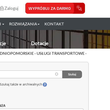
Zaloguj
WYPRÓBUJ ZA DARMO
H
ROZWIĄZANIA
KONTAKT
cje
Dotacje
HODNIOPOMORSKIE - USŁUGI TRANSPORTOWE -
Szukaj także w archiwalnych
NŻA