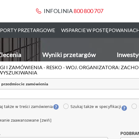
INFOLINIA
800 800 707
PORTY PRZETARGOWE
WSPARCIE W POSTĘPOWANIAC
lecenia
Wyniki przetargów
Inwesty
GI I ZAMÓWIENIA - RESKO - WOJ. ORGANIZATORA: ZAC
WYSZUKIWANIA
 przedmiocie zamówienia
aj także w treści zamówienia
Szukaj także w specyfikacji
wanie zaawansowane [zwiń]
A
PODBRA