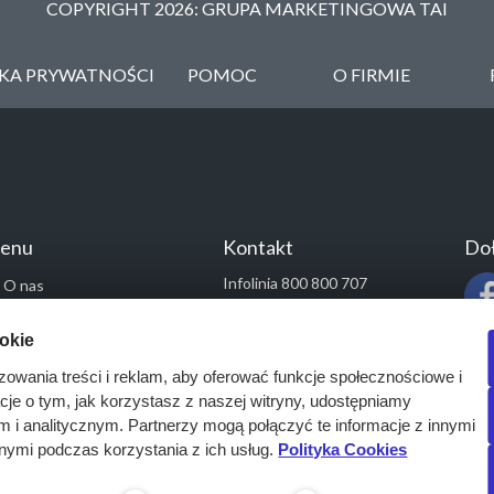
COPYRIGHT 2026: GRUPA MARKETINGOWA TAI
YKA PRYWATNOŚCI
POMOC
O FIRMIE
enu
Kontakt
Doł
Infolinia 800 800 707
O nas
kontakt@pressinfo.pl
Rozwiązania
ookie
Monitoring przetargów
zowania treści i reklam, aby oferować funkcje społecznościowe i
Raporty przetargowe
acje o tym, jak korzystasz z naszej witryny, udostępniamy
Ustawienia cookies
i analitycznym. Partnerzy mogą połączyć te informacje z innymi
Kontakt
nymi podczas korzystania z ich usług.
Polityka Cookies