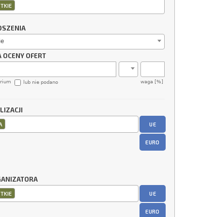
TKIE
OSZENIA
ie
A OCENY OFERT
erium
waga [%]
lub nie podano
LIZACJI
UE
A
EURO
GANIZATORA
UE
TKIE
EURO