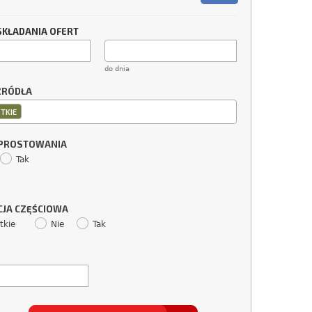
SKŁADANIA OFERT
do dnia
ŹRÓDŁA
TKIE
SPROSTOWANIA
Tak
CJA CZĘŚCIOWA
tkie
Nie
Tak