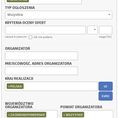
TYP OGŁOSZENIA
Wszystkie
KRYTERIA OCENY OFERT
nazwa kryterium
waga [%]
lub nie podano
ORGANIZATOR
MIEJSCOWOŚĆ, ADRES ORGANIZATORA
KRAJ REALIZACJI
×
UE
POLSKA
EURO
WOJEWÓDZTWO
ORGANIZATORA
POWIAT ORGANIZATORA
×
×
ZACHODNIOPOMORSKIE
WSZYSTKIE