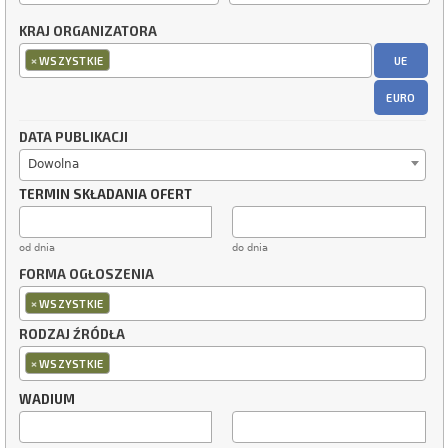
KRAJ ORGANIZATORA
×
UE
WSZYSTKIE
EURO
DATA PUBLIKACJI
Dowolna
TERMIN SKŁADANIA OFERT
od dnia
do dnia
FORMA OGŁOSZENIA
×
WSZYSTKIE
RODZAJ ŹRÓDŁA
×
WSZYSTKIE
WADIUM