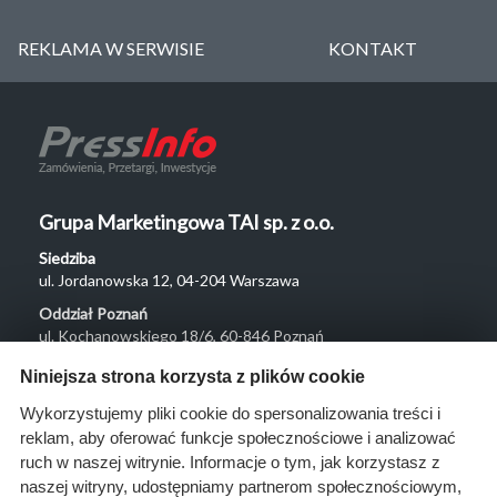
REKLAMA W SERWISIE
KONTAKT
Grupa Marketingowa TAI sp. z o.o.
Siedziba
ul. Jordanowska 12, 04-204 Warszawa
Oddział Poznań
ul. Kochanowskiego 18/6, 60-846 Poznań
Menu
Niniejsza strona korzysta z plików cookie
O nas
Wykorzystujemy pliki cookie do spersonalizowania treści i
reklam, aby oferować funkcje społecznościowe i analizować
Rozwiązania
ruch w naszej witrynie. Informacje o tym, jak korzystasz z
Monitoring
naszej witryny, udostępniamy partnerom społecznościowym,