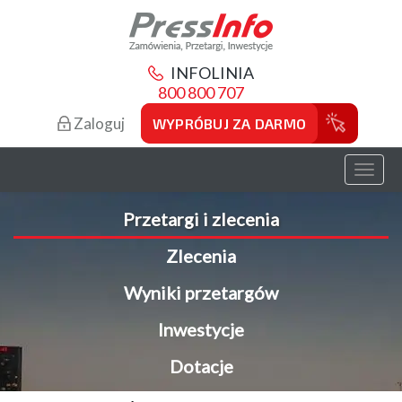
INFOLINIA
800 800 707
Zaloguj
WYPRÓBUJ ZA DARMO
Toggl
naviga
Przetargi i zlecenia
Zlecenia
Wyniki przetargów
Inwestycje
Dotacje