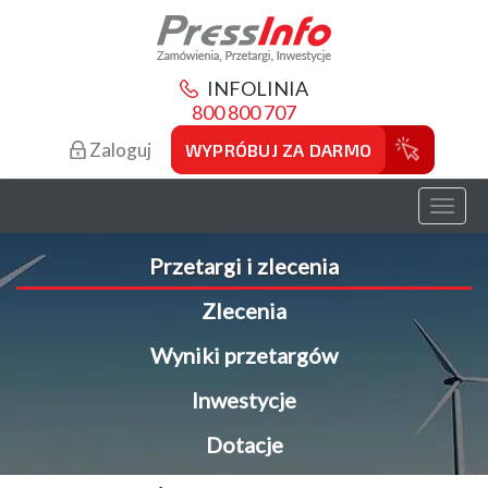
INFOLINIA
800 800 707
Zaloguj
WYPRÓBUJ ZA DARMO
Toggl
naviga
Przetargi i zlecenia
Zlecenia
Wyniki przetargów
Inwestycje
Dotacje