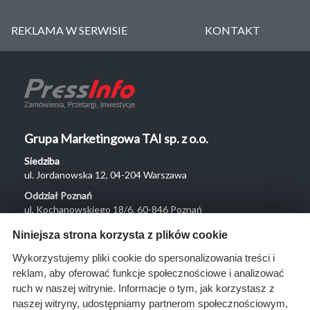
REKLAMA W SERWISIE
KONTAKT
Grupa Marketingowa TAI sp. z o.o.
Siedziba
ul. Jordanowska 12, 04-204 Warszawa
Oddział Poznań
ul. Kochanowskiego 18/6, 60-846 Poznań
Menu
Niniejsza strona korzysta z plików cookie
O nas
Wykorzystujemy pliki cookie do spersonalizowania treści i
reklam, aby oferować funkcje społecznościowe i analizować
Rozwiązania
ruch w naszej witrynie. Informacje o tym, jak korzystasz z
Monitoring
naszej witryny, udostępniamy partnerom społecznościowym,