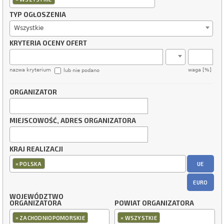
TYP OGŁOSZENIA
Wszystkie
KRYTERIA OCENY OFERT
nazwa kryterium
waga [%]
lub nie podano
ORGANIZATOR
MIEJSCOWOŚĆ, ADRES ORGANIZATORA
KRAJ REALIZACJI
×
UE
POLSKA
EURO
WOJEWÓDZTWO
ORGANIZATORA
POWIAT ORGANIZATORA
×
×
ZACHODNIOPOMORSKIE
WSZYSTKIE