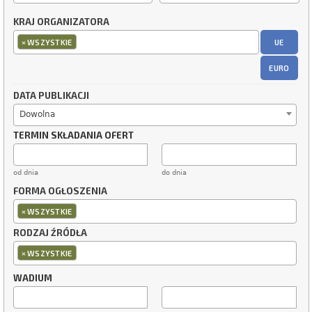
KRAJ ORGANIZATORA
×
UE
WSZYSTKIE
EURO
DATA PUBLIKACJI
Dowolna
TERMIN SKŁADANIA OFERT
od dnia
do dnia
FORMA OGŁOSZENIA
×
WSZYSTKIE
RODZAJ ŹRÓDŁA
×
WSZYSTKIE
WADIUM