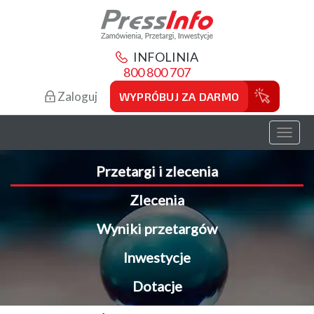
INFOLINIA
800 800 707
Zaloguj
WYPRÓBUJ ZA DARMO
Toggl
naviga
Przetargi i zlecenia
Zlecenia
Wyniki przetargów
Inwestycje
Dotacje