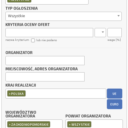
TYP OGŁOSZENIA
Wszystkie
KRYTERIA OCENY OFERT
nazwa kryterium
waga [%]
lub nie podano
ORGANIZATOR
MIEJSCOWOŚĆ, ADRES ORGANIZATORA
KRAJ REALIZACJI
×
UE
POLSKA
EURO
WOJEWÓDZTWO
ORGANIZATORA
POWIAT ORGANIZATORA
×
×
ZACHODNIOPOMORSKIE
WSZYSTKIE