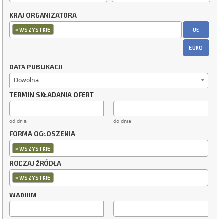
KRAJ ORGANIZATORA
×
UE
WSZYSTKIE
EURO
DATA PUBLIKACJI
Dowolna
TERMIN SKŁADANIA OFERT
od dnia
do dnia
FORMA OGŁOSZENIA
×
WSZYSTKIE
RODZAJ ŹRÓDŁA
×
WSZYSTKIE
WADIUM