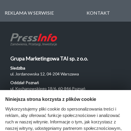
REKLAMA W SERWISIE
KONTAKT
Grupa Marketingowa TAI sp. z o.o.
Siedziba
ul. Jordanowska 12, 04-204 Warszawa
Oddział Poznań
ul. Kochanowskiego 18/6, 60-846 Poznań
Menu
Niniejsza strona korzysta z plików cookie
O nas
Wykorzystujemy pliki cookie do spersonalizowania treści i
reklam, aby oferować funkcje społecznościowe i analizować
Rozwiązania
ruch w naszej witrynie. Informacje o tym, jak korzystasz z
Monitoring
naszej witryny, udostępniamy partnerom społecznościowym,