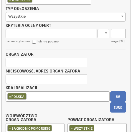
TYP OGŁOSZENIA
Wszystkie
KRYTERIA OCENY OFERT
nazwa kryterium
waga [%]
lub nie podano
ORGANIZATOR
MIEJSCOWOŚĆ, ADRES ORGANIZATORA
KRAJ REALIZACJI
×
UE
POLSKA
EURO
WOJEWÓDZTWO
ORGANIZATORA
POWIAT ORGANIZATORA
×
×
ZACHODNIOPOMORSKIE
WSZYSTKIE