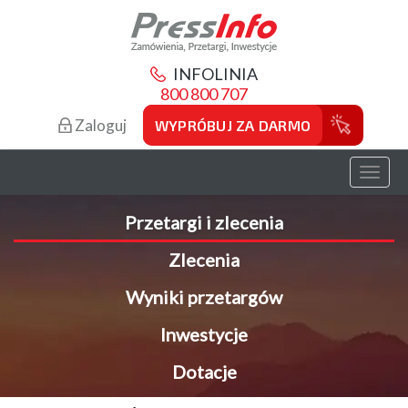
INFOLINIA
800 800 707
Zaloguj
WYPRÓBUJ ZA DARMO
Toggl
naviga
Przetargi i zlecenia
Zlecenia
Wyniki przetargów
Inwestycje
Dotacje