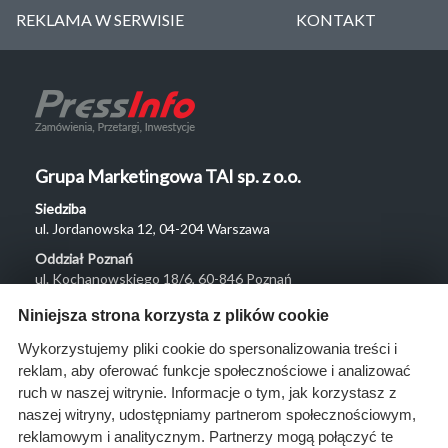
REKLAMA W SERWISIE
KONTAKT
Grupa Marketingowa TAI sp. z o.o.
Siedziba
ul. Jordanowska 12, 04-204 Warszawa
Oddział Poznań
ul. Kochanowskiego 18/6, 60-846 Poznań
Menu
Niniejsza strona korzysta z plików cookie
O nas
Wykorzystujemy pliki cookie do spersonalizowania treści i
reklam, aby oferować funkcje społecznościowe i analizować
Rozwiązania
ruch w naszej witrynie. Informacje o tym, jak korzystasz z
Monitoring
naszej witryny, udostępniamy partnerom społecznościowym,
przetargów
reklamowym i analitycznym. Partnerzy mogą połączyć te