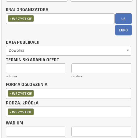
KRAJ ORGANIZATORA
×
UE
WSZYSTKIE
EURO
DATA PUBLIKACJI
Dowolna
TERMIN SKŁADANIA OFERT
od dnia
do dnia
FORMA OGŁOSZENIA
×
WSZYSTKIE
RODZAJ ŹRÓDŁA
×
WSZYSTKIE
WADIUM