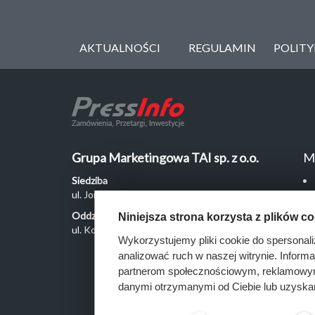
AKTUALNOŚCI
REGULAMIN
POLIT
Grupa Marketingowa TAI sp. z o.o.
M
Siedziba
ul. Jordanowska 12, 04-204 Warszawa
Oddział Poznań
Niniejsza strona korzysta z plików c
ul. Kochanowskiego 18/6, 60-846 Poznań
Wykorzystujemy pliki cookie do spersonali
analizować ruch w naszej witrynie. Inform
partnerom społecznościowym, reklamowym 
danymi otrzymanymi od Ciebie lub uzyska