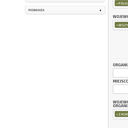
×
POLI
PODBRANŻA
WOJEWÓ
×
WSZY
ORGANI
MIEJSC
WOJEW
ORGANI
×
ZACH