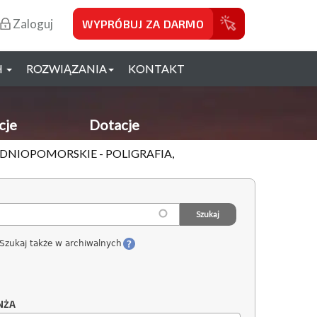
Zaloguj
WYPRÓBUJ ZA DARMO
H
ROZWIĄZANIA
KONTAKT
cje
Dotacje
ODNIOPOMORSKIE - POLIGRAFIA,
Szukaj także w archiwalnych
NŻA