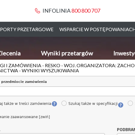
INFOLINIA
800 800 707
PORTY PRZETARGOWE
WSPARCIE W POSTĘPOWANIAC
lecenia
Wyniki przetargów
Inwesty
GI I ZAMÓWIENIA - RESKO - WOJ. ORGANIZATORA: ZACH
ICTWA - WYNIKI WYSZUKIWANIA
 przedmiocie zamówienia
aj także w treści zamówienia
Szukaj także w specyfikacji
wanie zaawansowane [zwiń]
A
PODBRA