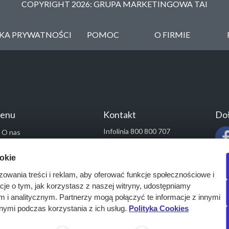
COPYRIGHT 2026: GRUPA MARKETINGOWA TAI
YKA PRYWATNOŚCI
POMOC
O FIRMIE
enu
Kontakt
Doł
Infolinia 800 800 707
O nas
kontakt@pressinfo.pl
Rozwiązania
ookie
Monitoring przetargów
zowania treści i reklam, aby oferować funkcje społecznościowe i
Raporty przetargowe
acje o tym, jak korzystasz z naszej witryny, udostępniamy
Ustawienia cookies
i analitycznym. Partnerzy mogą połączyć te informacje z innymi
Kontakt
nymi podczas korzystania z ich usług.
Polityka Cookies