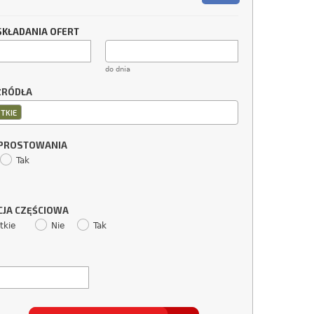
SKŁADANIA OFERT
do dnia
ŹRÓDŁA
TKIE
SPROSTOWANIA
Tak
CJA CZĘŚCIOWA
tkie
Nie
Tak