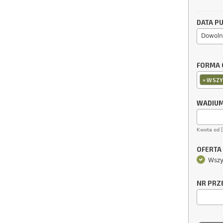
DATA PU
Dowoln
FORMA 
×
WSZY
WADIU
Kwota od 
OFERTA
Wszy
NR PRZ