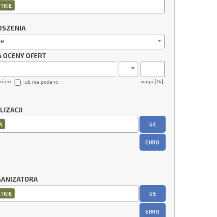
TKIE
OSZENIA
ie
A OCENY OFERT
erium
waga [%]
lub nie podano
LIZACJI
UE
A
EURO
GANIZATORA
UE
TKIE
EURO