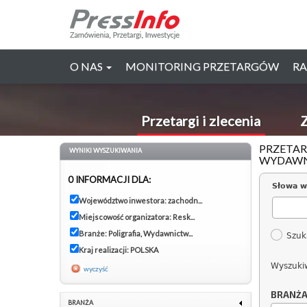
O NAS
MONITORING PRZETARGÓW
RA
Przetargi i zlecenia
Z
PRZETAR
WYNIKI WYSZUKIWANIA
WYDAWN
0 INFORMACJI DLA:
Słowa w
Województwo inwestora: zachodn...
Miejscowość organizatora: Resk...
Branże: Poligrafia, Wydawnictw...
Szuk
Kraj realizacji: POLSKA
Wyszuki
wyczyść
BRANŻ
BRANŻA