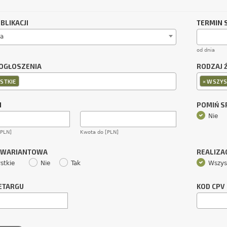
BLIKACJI
TERMIN 
a
od dnia
OGŁOSZENIA
RODZAJ 
×
STKIE
WSZYS
M
POMIŃ 
Nie
[PLN]
Kwota do [PLN]
 WARIANTOWA
REALIZA
stkie
Nie
Tak
Wszys
ETARGU
KOD CPV