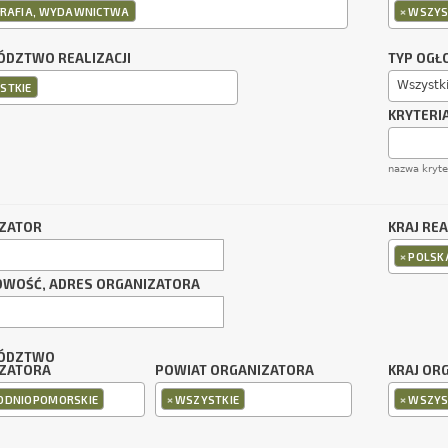
×
GRAFIA, WYDAWNICTWA
WSZYS
DZTWO REALIZACJI
TYP OGŁ
Wszystk
STKIE
KRYTERI
nazwa kryt
ZATOR
KRAJ REA
×
POLSK
OWOŚĆ, ADRES ORGANIZATORA
ÓDZTWO
ZATORA
POWIAT ORGANIZATORA
KRAJ OR
×
×
ODNIOPOMORSKIE
WSZYSTKIE
WSZYS