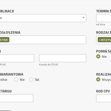
BLIKACJI
TERMIN 
a
od dnia
OGŁOSZENIA
RODZAJ 
×
STKIE
WSZYS
M
POMIŃ 
Nie
[PLN]
Kwota do [PLN]
 WARIANTOWA
REALIZA
stkie
Nie
Tak
Wszys
ETARGU
KOD CPV