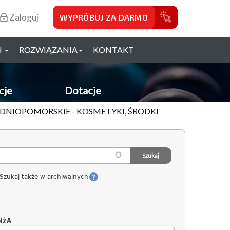
Zaloguj
WYPRÓBUJ ZA DARMO
H
ROZWIĄZANIA
KONTAKT
cje
Dotacje
ODNIOPOMORSKIE - KOSMETYKI, ŚRODKI
Szukaj także w archiwalnych
NŻA