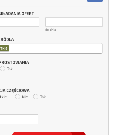
SKŁADANIA OFERT
do dnia
ŹRÓDŁA
TKIE
SPROSTOWANIA
Tak
CJA CZĘŚCIOWA
tkie
Nie
Tak