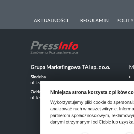
AKTUALNOŚCI
REGULAMIN
POLIT
Grupa Marketingowa TAI sp. z o.o.
M
Siedziba
ul. Jordanowska 12, 04-204 Warszawa
Oddział Poznań
Niniejsza strona korzysta z plików c
ul. Kochanowskiego 18/6, 60-846 Poznań
Wykorzystujemy pliki cookie do spersonali
analizować ruch w naszej witrynie. Inform
partnerom społecznościowym, reklamowym 
danymi otrzymanymi od Ciebie lub uzyska