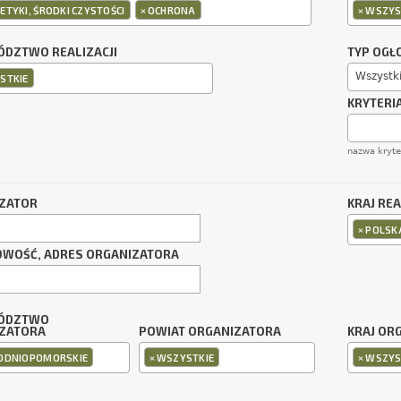
×
×
TYKI, ŚRODKI CZYSTOŚCI
OCHRONA
WSZYS
DZTWO REALIZACJI
TYP OGŁ
Wszystk
STKIE
KRYTERI
nazwa kryt
ZATOR
KRAJ REA
×
POLSK
OWOŚĆ, ADRES ORGANIZATORA
ÓDZTWO
ZATORA
POWIAT ORGANIZATORA
KRAJ OR
×
×
ODNIOPOMORSKIE
WSZYSTKIE
WSZYS