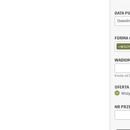
DATA PU
Dowoln
FORMA 
×
WSZY
WADIU
Kwota od 
OFERTA
Wszy
NR PRZ