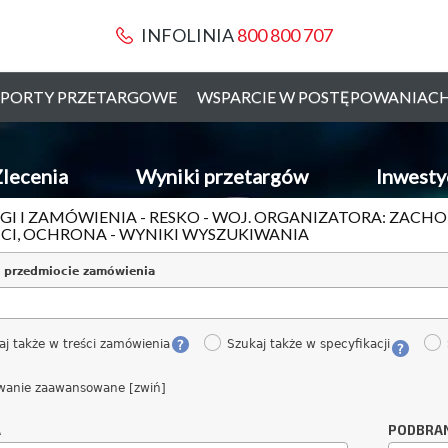
INFOLINIA
800 800 707
PORTY PRZETARGOWE
WSPARCIE W POSTĘPOWANIAC
lecenia
Wyniki przetargów
Inwesty
GI I ZAMÓWIENIA - RESKO - WOJ. ORGANIZATORA: ZACH
CI, OCHRONA - WYNIKI WYSZUKIWANIA
 przedmiocie zamówienia
aj także w treści zamówienia
Szukaj także w specyfikacji
wanie zaawansowane [zwiń]
A
PODBRA