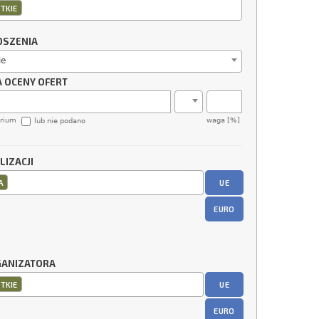
TKIE
OSZENIA
ie
A OCENY OFERT
erium
waga [%]
lub nie podano
LIZACJI
UE
A
EURO
GANIZATORA
UE
TKIE
EURO