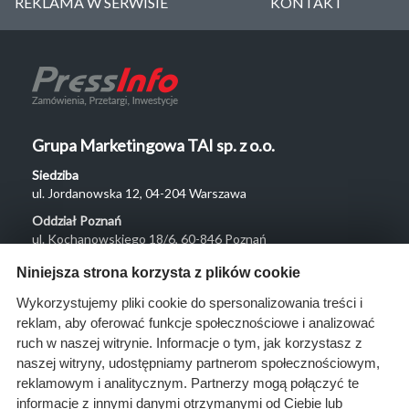
REKLAMA W SERWISIE
KONTAKT
Grupa Marketingowa TAI sp. z o.o.
Siedziba
ul. Jordanowska 12, 04-204 Warszawa
Oddział Poznań
ul. Kochanowskiego 18/6, 60-846 Poznań
Menu
Niniejsza strona korzysta z plików cookie
O nas
Wykorzystujemy pliki cookie do spersonalizowania treści i
reklam, aby oferować funkcje społecznościowe i analizować
Rozwiązania
ruch w naszej witrynie. Informacje o tym, jak korzystasz z
Monitoring
naszej witryny, udostępniamy partnerom społecznościowym,
przetargów
reklamowym i analitycznym. Partnerzy mogą połączyć te
informacje z innymi danymi otrzymanymi od Ciebie lub