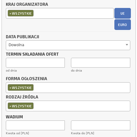
KRAJ ORGANIZATORA
×
UE
WSZYSTKIE
EURO
DATA PUBLIKACJI
Dowolna
TERMIN SKŁADANIA OFERT
od dnia
do dnia
FORMA OGŁOSZENIA
×
WSZYSTKIE
RODZAJ ŹRÓDŁA
×
WSZYSTKIE
WADIUM
Kwota od [PLN]
Kwota do [PLN]