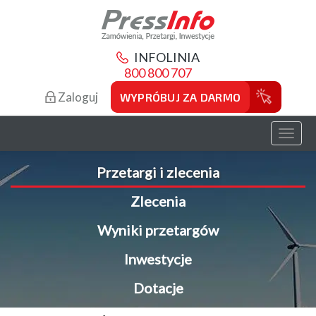
INFOLINIA
800 800 707
Zaloguj
WYPRÓBUJ ZA DARMO
Toggl
naviga
Przetargi i zlecenia
Zlecenia
Wyniki przetargów
Inwestycje
Dotacje