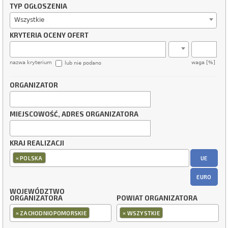
TYP OGŁOSZENIA
Wszystkie
KRYTERIA OCENY OFERT
nazwa kryterium
waga [%]
lub nie podano
ORGANIZATOR
MIEJSCOWOŚĆ, ADRES ORGANIZATORA
KRAJ REALIZACJI
×
UE
POLSKA
EURO
WOJEWÓDZTWO
ORGANIZATORA
POWIAT ORGANIZATORA
×
×
ZACHODNIOPOMORSKIE
WSZYSTKIE