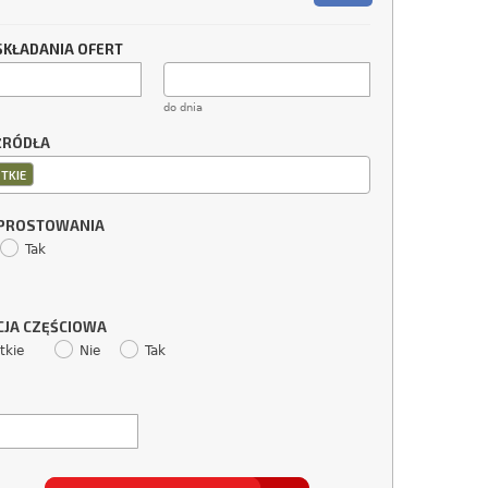
SKŁADANIA OFERT
do dnia
ŹRÓDŁA
TKIE
SPROSTOWANIA
Tak
CJA CZĘŚCIOWA
tkie
Nie
Tak