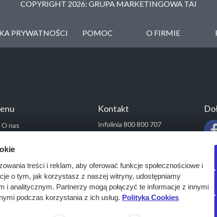
COPYRIGHT 2026: GRUPA MARKETINGOWA TAI
YKA PRYWATNOŚCI
POMOC
O FIRMIE
enu
Kontakt
Doł
Infolinia 800 800 707
O nas
kontakt@pressinfo.pl
Rozwiązania
ookie
Monitoring przetargów
zowania treści i reklam, aby oferować funkcje społecznościowe i
Raporty przetargowe
acje o tym, jak korzystasz z naszej witryny, udostępniamy
Ustawienia cookies
i analitycznym. Partnerzy mogą połączyć te informacje z innymi
Kontakt
nymi podczas korzystania z ich usług.
Polityka Cookies