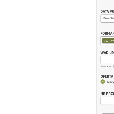
DATA PU
Dowoln
FORMA 
×
WSZY
WADIU
Kwota od 
OFERTA
Wszy
NR PRZ