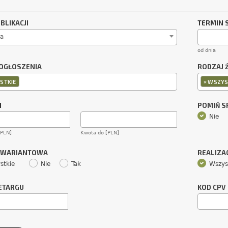
BLIKACJI
TERMIN 
a
od dnia
OGŁOSZENIA
RODZAJ 
×
STKIE
WSZYS
M
POMIŃ 
Nie
[PLN]
Kwota do [PLN]
 WARIANTOWA
REALIZA
stkie
Nie
Tak
Wszys
ETARGU
KOD CPV