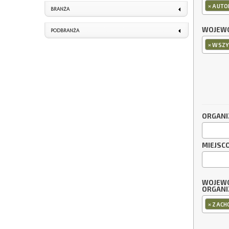
×
AUTO
BRANŻA
WOJEWÓ
PODBRANŻA
×
WSZY
ORGANI
MIEJSC
WOJEW
ORGANI
×
ZACH