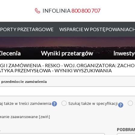
INFOLINIA
800 800 707
PORTY PRZETARGOWE
WSPARCIE W POSTĘPOWANIAC
lecenia
Wyniki przetargów
Inwesty
GI I ZAMÓWIENIA - RESKO - WOJ. ORGANIZATORA: ZAC
TYKA PRZEMYSŁOWA - WYNIKI WYSZUKIWANIA
 przedmiocie zamówienia
aj także w treści zamówienia
Szukaj także w specyfikacji
wanie zaawansowane [zwiń]
A
PODBRA