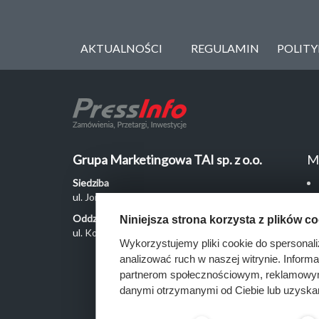
AKTUALNOŚCI
REGULAMIN
POLIT
Grupa Marketingowa TAI sp. z o.o.
M
Siedziba
ul. Jordanowska 12, 04-204 Warszawa
Oddział Poznań
Niniejsza strona korzysta z plików c
ul. Kochanowskiego 18/6, 60-846 Poznań
Wykorzystujemy pliki cookie do spersonali
analizować ruch w naszej witrynie. Inform
partnerom społecznościowym, reklamowym 
danymi otrzymanymi od Ciebie lub uzyska