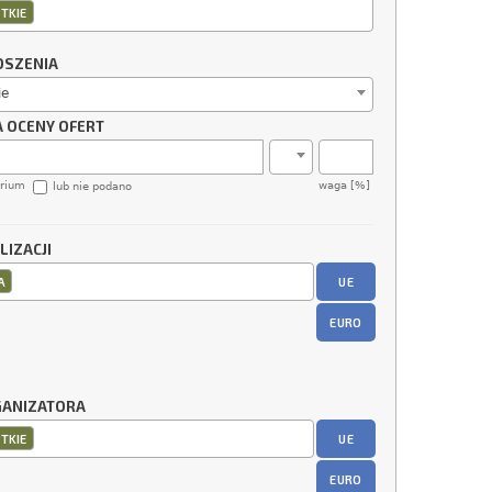
TKIE
OSZENIA
ie
A OCENY OFERT
erium
waga [%]
lub nie podano
LIZACJI
UE
A
EURO
GANIZATORA
UE
TKIE
EURO