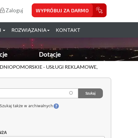
Zaloguj
WYPRÓBUJ ZA DARMO
H
ROZWIĄZANIA
KONTAKT
cje
Dotacje
HODNIOPOMORSKIE - USŁUGI REKLAMOWE,
Szukaj także w archiwalnych
NŻA