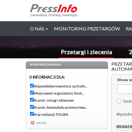
O NAS
MONITORING PRZETARGÓW
RA
Przetargi i zlecenia
Z
PRZETAR
WYNIKI WYSZUKIWANIA
AUTOMA
0 INFORMACJI DLA:
Słowa w
Województwo inwestora: zachodn...
Miejscowość organizatora: Resk...
Branże: Usługi reklamowe
Szuk
Branże: Automatyka przemysłowa...
Wyszuki
Kraj realizacji: POLSKA
wyczyść
BRANŻ