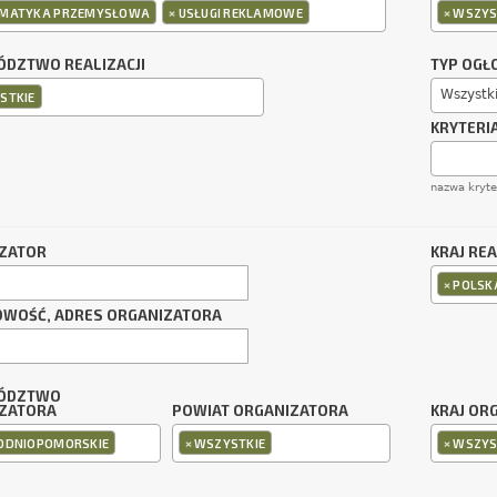
×
×
MATYKA PRZEMYSŁOWA
USŁUGI REKLAMOWE
WSZYS
DZTWO REALIZACJI
TYP OGŁ
Wszystk
STKIE
KRYTERI
nazwa kryt
ZATOR
KRAJ REA
×
POLSK
OWOŚĆ, ADRES ORGANIZATORA
ÓDZTWO
ZATORA
POWIAT ORGANIZATORA
KRAJ OR
×
×
ODNIOPOMORSKIE
WSZYSTKIE
WSZYS