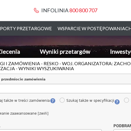
INFOLINIA
800 800 707
PORTY PRZETARGOWE
WSPARCIE W POSTĘPOWANIAC
lecenia
Wyniki przetargów
Inwesty
GI I ZAMÓWIENIA - RESKO - WOJ. ORGANIZATORA: ZAC
ACJA - WYNIKI WYSZUKIWANIA
 przedmiocie zamówienia
aj także w treści zamówienia
Szukaj także w specyfikacji
wanie zaawansowane [zwiń]
A
PODBRA