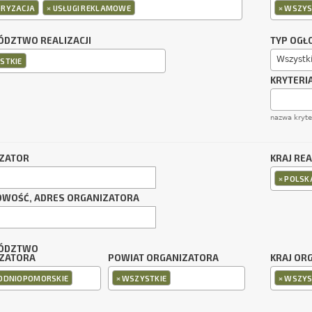
×
×
RYZACJA
USŁUGI REKLAMOWE
WSZYS
DZTWO REALIZACJI
TYP OGŁ
Wszystk
STKIE
KRYTERI
nazwa kryt
ZATOR
KRAJ REA
×
POLSK
OWOŚĆ, ADRES ORGANIZATORA
ÓDZTWO
ZATORA
POWIAT ORGANIZATORA
KRAJ OR
×
×
ODNIOPOMORSKIE
WSZYSTKIE
WSZYS