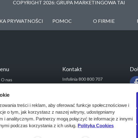
COPYRIGHT 2026: GRUPA MARKETINGOWA TAI
YKA PRYWATNOŚCI
POMOC
O FIRMIE
enu
Kontakt
Doł
Infolinia 800 800 707
O nas
kontakt@pressinfo.pl
Rozwiązania
ookie
Monitoring przetargów
zowania treści i reklam, aby oferować funkcje społecznościowe i
Raporty przetargowe
acje o tym, jak korzystasz z naszej witryny, udostępniamy
Ustawienia cookies
i analitycznym. Partnerzy mogą połączyć te informacje z innymi
Kontakt
nymi podczas korzystania z ich usług.
Polityka Cookies