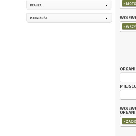
×
MOTO
BRANŻA
WOJEWÓ
PODBRANŻA
×
WSZY
ORGANI
MIEJSC
WOJEW
ORGANI
×
ZACH