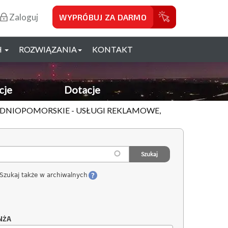
Zaloguj
WYPRÓBUJ ZA DARMO
H
ROZWIĄZANIA
KONTAKT
cje
Dotacje
HODNIOPOMORSKIE - USŁUGI REKLAMOWE,
Szukaj także w archiwalnych
NŻA