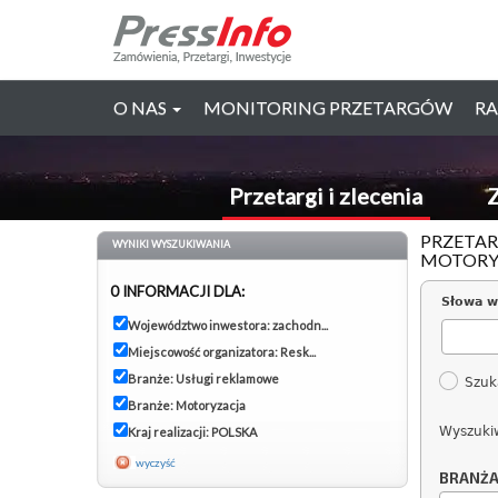
O NAS
MONITORING PRZETARGÓW
RA
Przetargi i zlecenia
Z
PRZETAR
WYNIKI WYSZUKIWANIA
MOTORYZ
0 INFORMACJI DLA:
Słowa w
Województwo inwestora: zachodn...
Miejscowość organizatora: Resk...
Branże: Usługi reklamowe
Szuk
Branże: Motoryzacja
Wyszuki
Kraj realizacji: POLSKA
wyczyść
BRANŻ