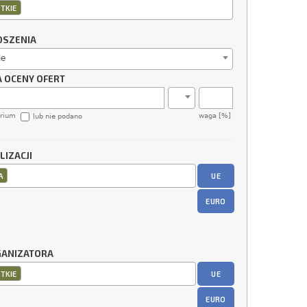
TKIE
OSZENIA
ie
A OCENY OFERT
erium
waga [%]
lub nie podano
LIZACJI
UE
A
EURO
GANIZATORA
UE
TKIE
EURO