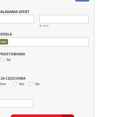
SKŁADANIA OFERT
do dnia
ŹRÓDŁA
TKIE
SPROSTOWANIA
Tak
CJA CZĘŚCIOWA
tkie
Nie
Tak