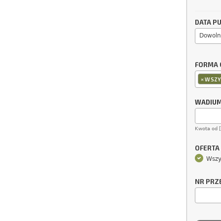
DATA PU
Dowoln
FORMA 
×
WSZY
WADIU
Kwota od 
OFERTA
Wszy
NR PRZ