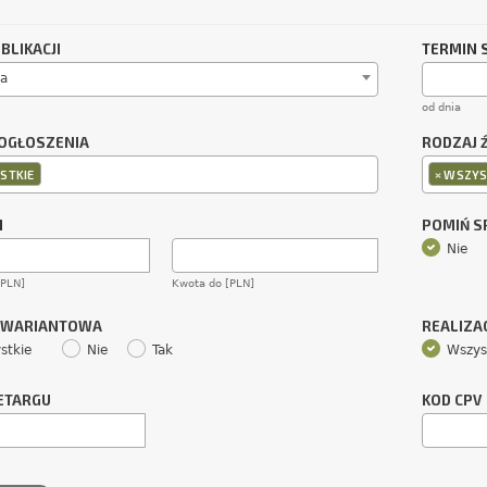
BLIKACJI
TERMIN 
a
od dnia
OGŁOSZENIA
RODZAJ 
×
STKIE
WSZYS
M
POMIŃ 
Nie
[PLN]
Kwota do [PLN]
 WARIANTOWA
REALIZA
stkie
Nie
Tak
Wszys
ETARGU
KOD CPV