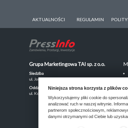
AKTUALNOŚCI
REGULAMIN
POLIT
Grupa Marketingowa TAI sp. z o.o.
M
Siedziba
ul. Jordanowska 12, 04-204 Warszawa
Oddział Poznań
Niniejsza strona korzysta z plików c
ul. Kochanowskiego 18/6, 60-846 Poznań
Wykorzystujemy pliki cookie do spersonali
analizować ruch w naszej witrynie. Inform
partnerom społecznościowym, reklamowym 
danymi otrzymanymi od Ciebie lub uzyska