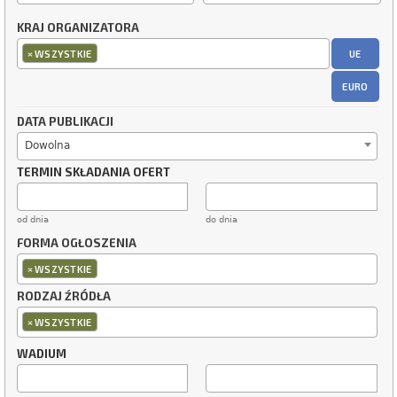
KRAJ ORGANIZATORA
×
UE
WSZYSTKIE
EURO
DATA PUBLIKACJI
Dowolna
TERMIN SKŁADANIA OFERT
od dnia
do dnia
FORMA OGŁOSZENIA
×
WSZYSTKIE
RODZAJ ŹRÓDŁA
×
WSZYSTKIE
WADIUM