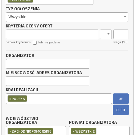
TYP OGŁOSZENIA
Wszystkie
KRYTERIA OCENY OFERT
nazwa kryterium
waga [%]
lub nie podano
ORGANIZATOR
MIEJSCOWOŚĆ, ADRES ORGANIZATORA
KRAJ REALIZACJI
×
UE
POLSKA
EURO
WOJEWÓDZTWO
ORGANIZATORA
POWIAT ORGANIZATORA
×
×
ZACHODNIOPOMORSKIE
WSZYSTKIE