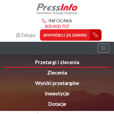
INFOLINIA
800 800 707
Zaloguj
WYPRÓBUJ ZA DARMO
Toggl
naviga
Przetargi i zlecenia
Zlecenia
Wyniki przetargów
Inwestycje
Dotacje