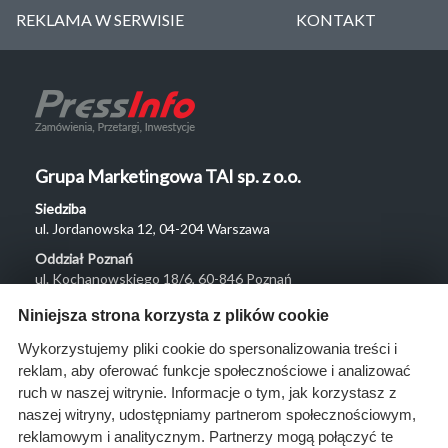
REKLAMA W SERWISIE
KONTAKT
Grupa Marketingowa TAI sp. z o.o.
Siedziba
ul. Jordanowska 12, 04-204 Warszawa
Oddział Poznań
ul. Kochanowskiego 18/6, 60-846 Poznań
Menu
Niniejsza strona korzysta z plików cookie
O nas
Wykorzystujemy pliki cookie do spersonalizowania treści i
reklam, aby oferować funkcje społecznościowe i analizować
Rozwiązania
ruch w naszej witrynie. Informacje o tym, jak korzystasz z
Monitoring
naszej witryny, udostępniamy partnerom społecznościowym,
przetargów
reklamowym i analitycznym. Partnerzy mogą połączyć te