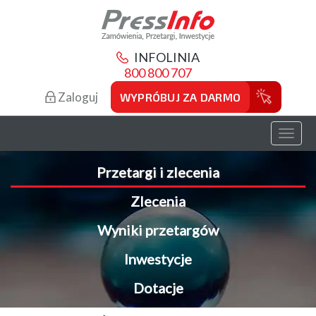
INFOLINIA
800 800 707
Zaloguj
WYPRÓBUJ ZA DARMO
Toggl
naviga
Przetargi i zlecenia
Zlecenia
Wyniki przetargów
Inwestycje
Dotacje