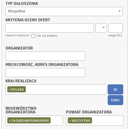
TYP OGŁOSZENIA
Wszystkie
KRYTERIA OCENY OFERT
nazwa kryterium
waga [%]
lub nie podano
ORGANIZATOR
MIEJSCOWOŚĆ, ADRES ORGANIZATORA
KRAJ REALIZACJI
×
UE
POLSKA
EURO
WOJEWÓDZTWO
ORGANIZATORA
POWIAT ORGANIZATORA
×
×
ZACHODNIOPOMORSKIE
WSZYSTKIE