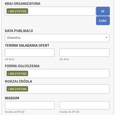
KRAJ ORGANIZATORA
×
UE
WSZYSTKIE
EURO
DATA PUBLIKACJI
Dowolna
TERMIN SKŁADANIA OFERT
od dnia
do dnia
FORMA OGŁOSZENIA
×
WSZYSTKIE
RODZAJ ŹRÓDŁA
×
WSZYSTKIE
WADIUM
Kwota od [PLN]
Kwota do [PLN]