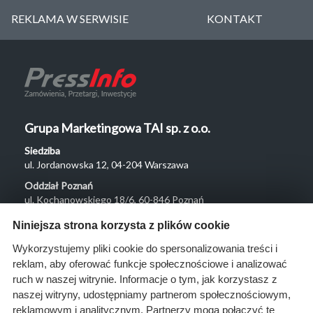
REKLAMA W SERWISIE
KONTAKT
Grupa Marketingowa TAI sp. z o.o.
Siedziba
ul. Jordanowska 12, 04-204 Warszawa
Oddział Poznań
ul. Kochanowskiego 18/6, 60-846 Poznań
Menu
Niniejsza strona korzysta z plików cookie
O nas
Wykorzystujemy pliki cookie do spersonalizowania treści i
reklam, aby oferować funkcje społecznościowe i analizować
Rozwiązania
ruch w naszej witrynie. Informacje o tym, jak korzystasz z
Monitoring
naszej witryny, udostępniamy partnerom społecznościowym,
przetargów
reklamowym i analitycznym. Partnerzy mogą połączyć te