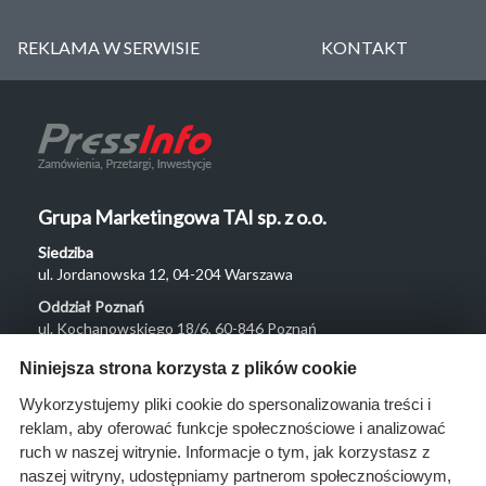
REKLAMA W SERWISIE
KONTAKT
Grupa Marketingowa TAI sp. z o.o.
Siedziba
ul. Jordanowska 12, 04-204 Warszawa
Oddział Poznań
ul. Kochanowskiego 18/6, 60-846 Poznań
Menu
Niniejsza strona korzysta z plików cookie
O nas
Wykorzystujemy pliki cookie do spersonalizowania treści i
reklam, aby oferować funkcje społecznościowe i analizować
Rozwiązania
ruch w naszej witrynie. Informacje o tym, jak korzystasz z
Monitoring
naszej witryny, udostępniamy partnerom społecznościowym,