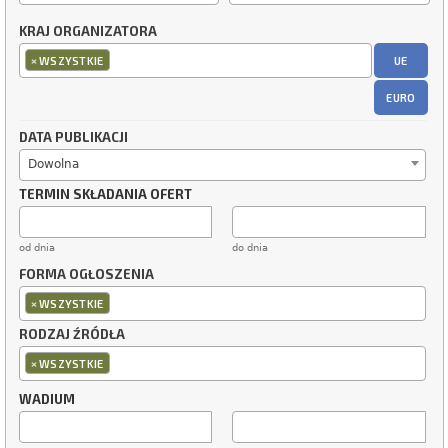
KRAJ ORGANIZATORA
×
UE
WSZYSTKIE
EURO
DATA PUBLIKACJI
Dowolna
TERMIN SKŁADANIA OFERT
od dnia
do dnia
FORMA OGŁOSZENIA
×
WSZYSTKIE
RODZAJ ŹRÓDŁA
×
WSZYSTKIE
WADIUM