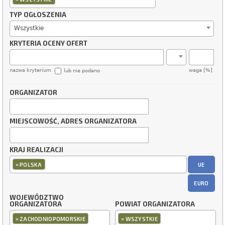
TYP OGŁOSZENIA
Wszystkie
KRYTERIA OCENY OFERT
nazwa kryterium
waga [%]
lub nie podano
ORGANIZATOR
MIEJSCOWOŚĆ, ADRES ORGANIZATORA
KRAJ REALIZACJI
×
UE
POLSKA
EURO
WOJEWÓDZTWO
ORGANIZATORA
POWIAT ORGANIZATORA
×
×
ZACHODNIOPOMORSKIE
WSZYSTKIE