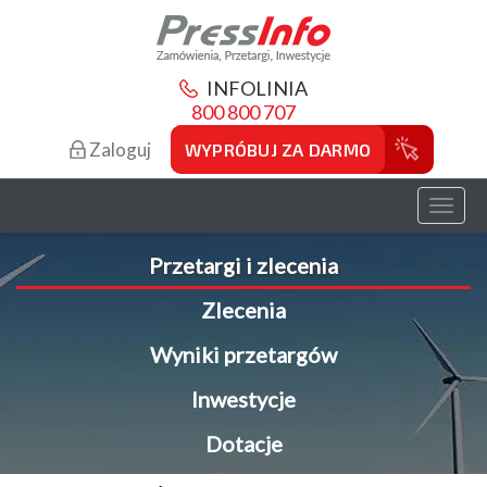
INFOLINIA
800 800 707
Zaloguj
WYPRÓBUJ ZA DARMO
Toggl
naviga
Przetargi i zlecenia
Zlecenia
Wyniki przetargów
Inwestycje
Dotacje