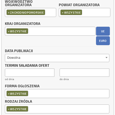
WOJEWÓDZTWO
ORGANIZATORA
POWIAT ORGANIZATORA
×
×
ZACHODNIOPOMORSKIE
WSZYSTKIE
KRAJ ORGANIZATORA
×
UE
WSZYSTKIE
EURO
DATA PUBLIKACJI
Dowolna
TERMIN SKŁADANIA OFERT
od dnia
do dnia
FORMA OGŁOSZENIA
×
WSZYSTKIE
RODZAJ ŹRÓDŁA
×
WSZYSTKIE