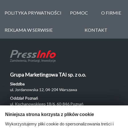
POLITYKA PRYWATNOŚCI
POMOC
O FIRMIE
REKLAMA W SERWISIE
KONTAKT
Grupa Marketingowa TAI sp. z o.o.
Siedziba
ul. Jordanowska 12, 04-204 Warszawa
Oddział Poznań
ul. Kochanowskiego 18/6, 60-846 Poznań
Menu
Niniejsza strona korzysta z plików cookie
O nas
Wykorzystujemy pliki cookie do spersonalizowania treści i