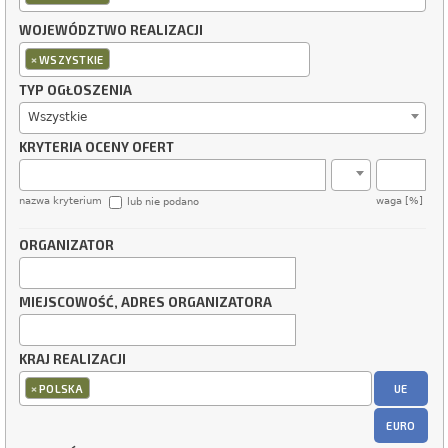
WOJEWÓDZTWO REALIZACJI
×
WSZYSTKIE
TYP OGŁOSZENIA
Wszystkie
KRYTERIA OCENY OFERT
nazwa kryterium
waga [%]
lub nie podano
ORGANIZATOR
MIEJSCOWOŚĆ, ADRES ORGANIZATORA
KRAJ REALIZACJI
×
UE
POLSKA
EURO