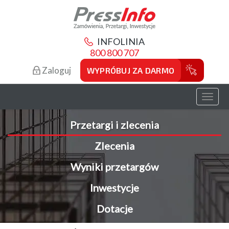
INFOLINIA
800 800 707
Zaloguj
WYPRÓBUJ ZA DARMO
Toggl
naviga
Przetargi i zlecenia
Zlecenia
Wyniki przetargów
Inwestycje
Dotacje