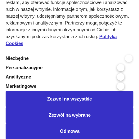
reklam, aby oferować funkcje społecznościowe i analizować
Rozwiązania
ruch w naszej witrynie. Informacje o tym, jak korzystasz z
Monitoring
naszej witryny, udostępniamy partnerom społecznościowym,
przetargów
reklamowym i analitycznym. Partnerzy mogą połączyć te
informacje z innymi danymi otrzymanymi od Ciebie lub
Raporty
uzyskanymi podczas korzystania z ich usług.
Polityka
przetargowe
Cookies
Ustawienia cookies
Niezbędne
Kontakt
Personalizacyjne
Kontakt
Analityczne
Infolinia 800 800 707
Marketingowe
kontakt@pressinfo.pl
Zezwól na wszystkie
Dołącz do nas
Zezwól na wybrane
Odmowa