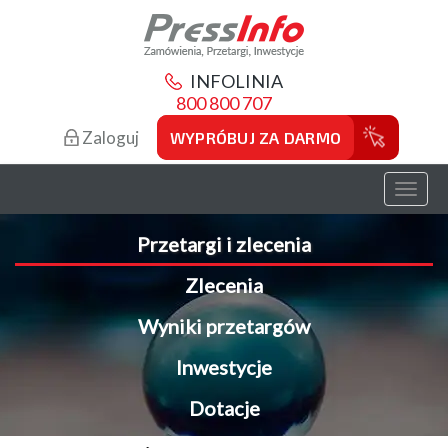
INFOLINIA
800 800 707
Zaloguj
WYPRÓBUJ ZA DARMO
Toggl
naviga
Przetargi i zlecenia
Zlecenia
Wyniki przetargów
Inwestycje
Dotacje