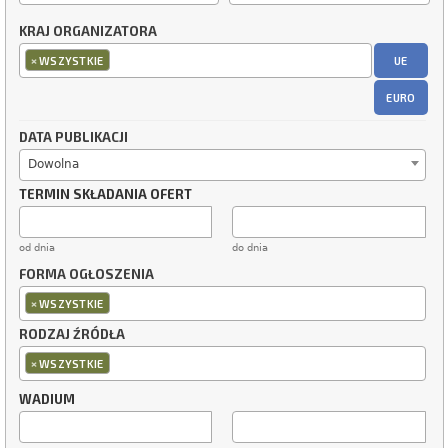
KRAJ ORGANIZATORA
×
UE
WSZYSTKIE
EURO
DATA PUBLIKACJI
Dowolna
TERMIN SKŁADANIA OFERT
od dnia
do dnia
FORMA OGŁOSZENIA
×
WSZYSTKIE
RODZAJ ŹRÓDŁA
×
WSZYSTKIE
WADIUM