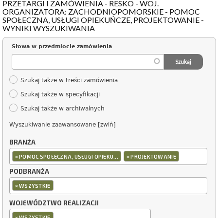
PRZETARGI I ZAMÓWIENIA - RESKO - WOJ.
ORGANIZATORA: ZACHODNIOPOMORSKIE - POMOC
SPOŁECZNA, USŁUGI OPIEKUŃCZE, PROJEKTOWANIE -
WYNIKI WYSZUKIWANIA
Słowa w przedmiocie zamówienia
Szukaj także w treści zamówienia
Szukaj także w specyfikacji
Szukaj także w archiwalnych
Wyszukiwanie zaawansowane [zwiń]
BRANŻA
×
×
POMOC SPOŁECZNA, USŁUGI OPIEKU...
PROJEKTOWANIE
PODBRANŻA
×
WSZYSTKIE
WOJEWÓDZTWO REALIZACJI
×
WSZYSTKIE