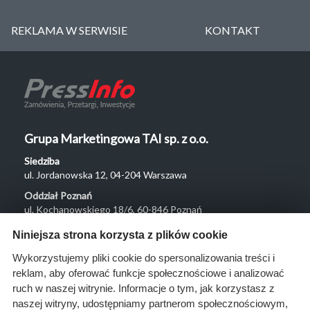
REKLAMA W SERWISIE
KONTAKT
Grupa Marketingowa TAI sp. z o.o.
Siedziba
ul. Jordanowska 12, 04-204 Warszawa
Oddział Poznań
ul. Kochanowskiego 18/6, 60-846 Poznań
Menu
Niniejsza strona korzysta z plików cookie
O nas
Wykorzystujemy pliki cookie do spersonalizowania treści i
reklam, aby oferować funkcje społecznościowe i analizować
Rozwiązania
ruch w naszej witrynie. Informacje o tym, jak korzystasz z
Monitoring
naszej witryny, udostępniamy partnerom społecznościowym,