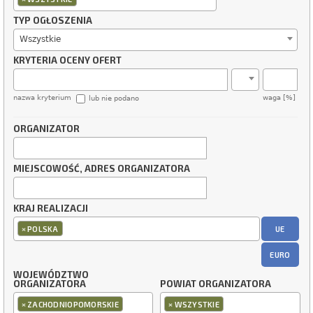
TYP OGŁOSZENIA
Wszystkie
KRYTERIA OCENY OFERT
nazwa kryterium
waga [%]
lub nie podano
ORGANIZATOR
MIEJSCOWOŚĆ, ADRES ORGANIZATORA
KRAJ REALIZACJI
×
UE
POLSKA
EURO
WOJEWÓDZTWO
ORGANIZATORA
POWIAT ORGANIZATORA
×
×
ZACHODNIOPOMORSKIE
WSZYSTKIE