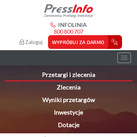
INFOLINIA
800 800 707
Zaloguj
WYPRÓBUJ ZA DARMO
Toggl
naviga
Przetargi i zlecenia
Zlecenia
Wyniki przetargów
Inwestycje
Dotacje