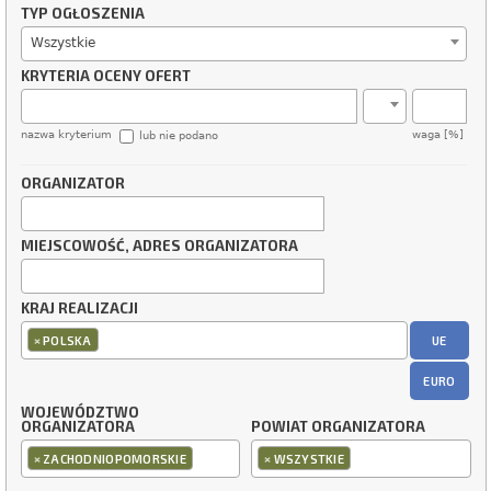
TYP OGŁOSZENIA
Wszystkie
KRYTERIA OCENY OFERT
nazwa kryterium
waga [%]
lub nie podano
ORGANIZATOR
MIEJSCOWOŚĆ, ADRES ORGANIZATORA
KRAJ REALIZACJI
×
UE
POLSKA
EURO
WOJEWÓDZTWO
ORGANIZATORA
POWIAT ORGANIZATORA
×
×
ZACHODNIOPOMORSKIE
WSZYSTKIE