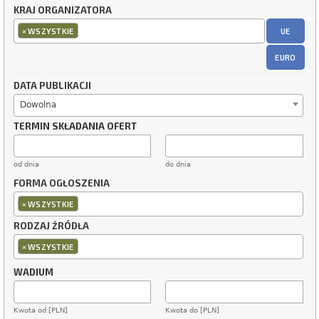
KRAJ ORGANIZATORA
×
UE
WSZYSTKIE
EURO
DATA PUBLIKACJI
Dowolna
TERMIN SKŁADANIA OFERT
od dnia
do dnia
FORMA OGŁOSZENIA
×
WSZYSTKIE
RODZAJ ŹRÓDŁA
×
WSZYSTKIE
WADIUM
Kwota od [PLN]
Kwota do [PLN]