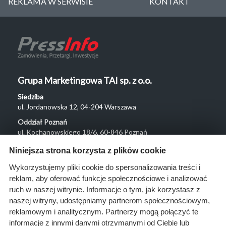
REKLAMA W SERWISIE
KONTAKT
Grupa Marketingowa TAI sp. z o.o.
Siedziba
ul. Jordanowska 12, 04-204 Warszawa
Oddział Poznań
ul. Kochanowskiego 18/6, 60-846 Poznań
Menu
Niniejsza strona korzysta z plików cookie
O nas
Wykorzystujemy pliki cookie do spersonalizowania treści i
reklam, aby oferować funkcje społecznościowe i analizować
Rozwiązania
ruch w naszej witrynie. Informacje o tym, jak korzystasz z
Monitoring
naszej witryny, udostępniamy partnerom społecznościowym,
przetargów
reklamowym i analitycznym. Partnerzy mogą połączyć te
informacje z innymi danymi otrzymanymi od Ciebie lub