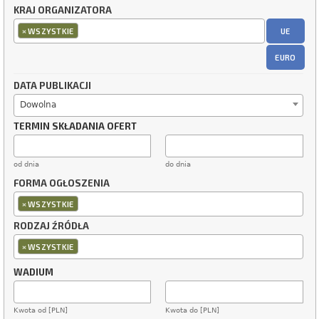
KRAJ ORGANIZATORA
×
UE
WSZYSTKIE
EURO
DATA PUBLIKACJI
Dowolna
TERMIN SKŁADANIA OFERT
od dnia
do dnia
FORMA OGŁOSZENIA
×
WSZYSTKIE
RODZAJ ŹRÓDŁA
×
WSZYSTKIE
WADIUM
Kwota od [PLN]
Kwota do [PLN]