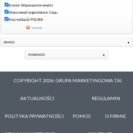
Branże: Wyposażenie wnętrz
Miejscowość organizatora: Czap...
Kraj realizacji: POLSKA
wyczyść
BRANŻA
PODBRANŻA
COPYRIGHT 2026: GRUPA MARKETINGOWA TAI
AKTUALNOŚCI
REGULAMIN
POLITYKA PRYWATNOŚCI
POMOC
O FIRMIE