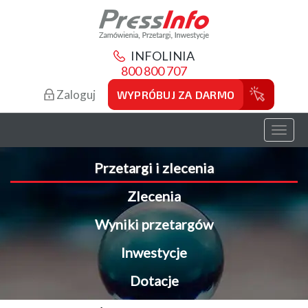
INFOLINIA
800 800 707
Zaloguj
WYPRÓBUJ ZA DARMO
Toggl
naviga
Przetargi i zlecenia
Zlecenia
Wyniki przetargów
Inwestycje
Dotacje