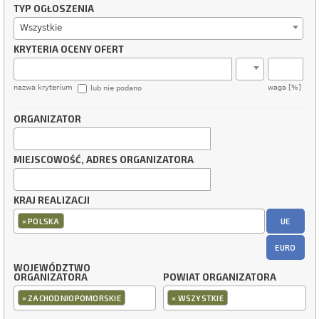
TYP OGŁOSZENIA
Wszystkie
KRYTERIA OCENY OFERT
nazwa kryterium
waga [%]
lub nie podano
ORGANIZATOR
MIEJSCOWOŚĆ, ADRES ORGANIZATORA
KRAJ REALIZACJI
×
UE
POLSKA
EURO
WOJEWÓDZTWO
ORGANIZATORA
POWIAT ORGANIZATORA
×
×
ZACHODNIOPOMORSKIE
WSZYSTKIE