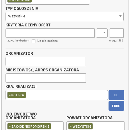
TYP OGŁOSZENIA
Wszystkie
KRYTERIA OCENY OFERT
nazwa kryterium
waga [%]
lub nie podano
ORGANIZATOR
MIEJSCOWOŚĆ, ADRES ORGANIZATORA
KRAJ REALIZACJI
×
UE
POLSKA
EURO
WOJEWÓDZTWO
ORGANIZATORA
POWIAT ORGANIZATORA
×
×
ZACHODNIOPOMORSKIE
WSZYSTKIE