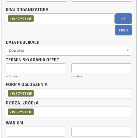
KRAJ ORGANIZATORA
×
UE
WSZYSTKIE
EURO
DATA PUBLIKACJI
Dowolna
TERMIN SKŁADANIA OFERT
od dnia
do dnia
FORMA OGŁOSZENIA
×
WSZYSTKIE
RODZAJ ŹRÓDŁA
×
WSZYSTKIE
WADIUM