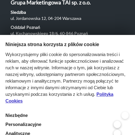
Grupa Marketingowa TAI sp. z o.o.
Siedziba
ul. Jordanowska 12, 04-204 Warszawa
Oddział Poznań
ul. Kochanowskiego 18/6, 60-846 Poznań
Menu
Niniejsza strona korzysta z plików cookie
O nas
Wykorzystujemy pliki cookie do spersonalizowania treści i
reklam, aby oferować funkcje społecznościowe i analizować
Rozwiązania
ruch w naszej witrynie. Informacje o tym, jak korzystasz z
Monitoring
naszej witryny, udostępniamy partnerom społecznościowym,
przetargów
reklamowym i analitycznym. Partnerzy mogą połączyć te
informacje z innymi danymi otrzymanymi od Ciebie lub
Raporty
uzyskanymi podczas korzystania z ich usług.
Polityka
przetargowe
Cookies
Ustawienia cookies
Niezbędne
Kontakt
Personalizacyjne
Kontakt
Analityczne