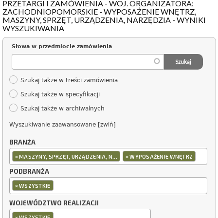
PRZETARGI I ZAMÓWIENIA - WOJ. ORGANIZATORA:
ZACHODNIOPOMORSKIE - WYPOSAŻENIE WNĘTRZ,
MASZYNY, SPRZĘT, URZĄDZENIA, NARZĘDZIA - WYNIKI
WYSZUKIWANIA
Słowa w przedmiocie zamówienia
Szukaj także w treści zamówienia
Szukaj także w specyfikacji
Szukaj także w archiwalnych
Wyszukiwanie zaawansowane [zwiń]
BRANŻA
×
×
MASZYNY, SPRZĘT, URZĄDZENIA, N...
WYPOSAŻENIE WNĘTRZ
PODBRANŻA
×
WSZYSTKIE
WOJEWÓDZTWO REALIZACJI
×
WSZYSTKIE