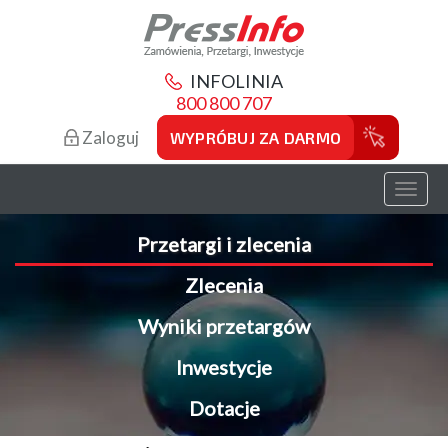
INFOLINIA
800 800 707
Zaloguj
WYPRÓBUJ ZA DARMO
Toggl
naviga
Przetargi i zlecenia
Zlecenia
Wyniki przetargów
Inwestycje
Dotacje