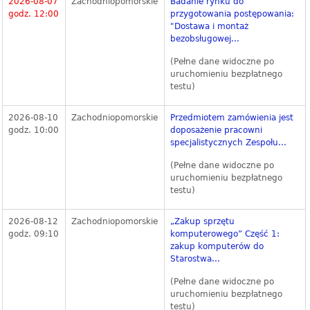
2026-08-07
Zachodniopomorskie
Badanie rynku do
godz. 12:00
przygotowania postępowania:
"Dostawa i montaż
bezobsługowej...
(Pełne dane widoczne po
uruchomieniu bezpłatnego
testu)
2026-08-10
Zachodniopomorskie
Przedmiotem zamówienia jest
godz. 10:00
doposażenie pracowni
specjalistycznych Zespołu...
(Pełne dane widoczne po
uruchomieniu bezpłatnego
testu)
2026-08-12
Zachodniopomorskie
„Zakup sprzętu
godz. 09:10
komputerowego” Część 1:
zakup komputerów do
Starostwa...
(Pełne dane widoczne po
uruchomieniu bezpłatnego
testu)