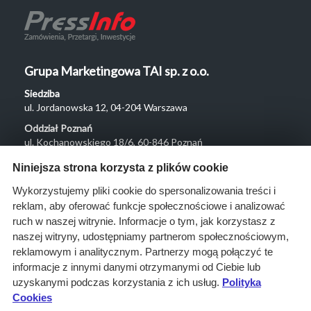
Grupa Marketingowa TAI sp. z o.o.
Siedziba
ul. Jordanowska 12, 04-204 Warszawa
Oddział Poznań
ul. Kochanowskiego 18/6, 60-846 Poznań
Menu
Niniejsza strona korzysta z plików cookie
O nas
Wykorzystujemy pliki cookie do spersonalizowania treści i
reklam, aby oferować funkcje społecznościowe i analizować
Rozwiązania
ruch w naszej witrynie. Informacje o tym, jak korzystasz z
Monitoring
naszej witryny, udostępniamy partnerom społecznościowym,
przetargów
reklamowym i analitycznym. Partnerzy mogą połączyć te
informacje z innymi danymi otrzymanymi od Ciebie lub
Raporty
uzyskanymi podczas korzystania z ich usług.
Polityka
przetargowe
Cookies