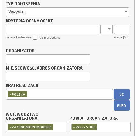
TYP OGŁOSZENIA
Wszystkie
KRYTERIA OCENY OFERT
nazwa kryterium
waga [%]
lub nie podano
ORGANIZATOR
MIEJSCOWOŚĆ, ADRES ORGANIZATORA
KRAJ REALIZACJI
×
UE
POLSKA
EURO
WOJEWÓDZTWO
ORGANIZATORA
POWIAT ORGANIZATORA
×
×
ZACHODNIOPOMORSKIE
WSZYSTKIE