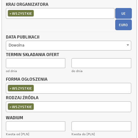
KRAJ ORGANIZATORA
×
UE
WSZYSTKIE
EURO
DATA PUBLIKACJI
Dowolna
TERMIN SKŁADANIA OFERT
od dnia
do dnia
FORMA OGŁOSZENIA
×
WSZYSTKIE
RODZAJ ŹRÓDŁA
×
WSZYSTKIE
WADIUM
Kwota od [PLN]
Kwota do [PLN]