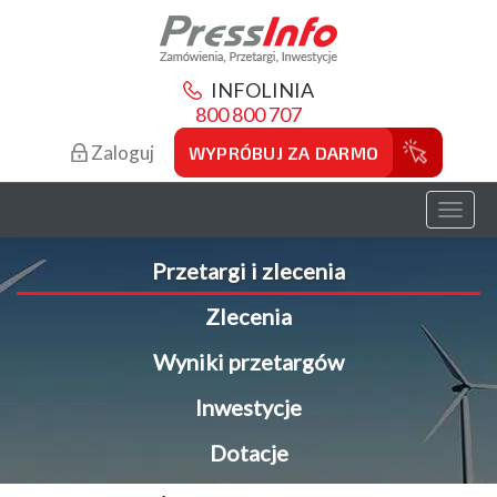
INFOLINIA
800 800 707
Zaloguj
WYPRÓBUJ ZA DARMO
Toggl
naviga
Przetargi i zlecenia
Zlecenia
Wyniki przetargów
Inwestycje
Dotacje