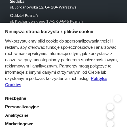
Siedziba
ul. Jordanowska 12, 04-204 Warszawa
Oddział Poznań
ul. Kochanowskiego 18/6, 60-846 Poznań
Menu
Niniejsza strona korzysta z plików cookie
O nas
Wykorzystujemy pliki cookie do spersonalizowania treści i
reklam, aby oferować funkcje społecznościowe i analizować
Rozwiązania
ruch w naszej witrynie. Informacje o tym, jak korzystasz z
Monitoring
naszej witryny, udostępniamy partnerom społecznościowym,
przetargów
reklamowym i analitycznym. Partnerzy mogą połączyć te
informacje z innymi danymi otrzymanymi od Ciebie lub
Raporty
uzyskanymi podczas korzystania z ich usług.
Polityka
przetargowe
Cookies
Ustawienia cookies
Niezbędne
Kontakt
Personalizacyjne
Kontakt
Analityczne
Infolinia 800 800 707
Marketingowe