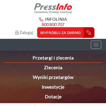
INFOLINIA
800 800 707
Zaloguj
WYPRÓBUJ ZA DARMO
Toggl
naviga
Przetargi i zlecenia
Zlecenia
Wyniki przetargów
Inwestycje
Dotacje