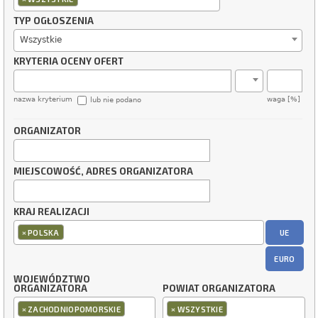
TYP OGŁOSZENIA
Wszystkie
KRYTERIA OCENY OFERT
nazwa kryterium
waga [%]
lub nie podano
ORGANIZATOR
MIEJSCOWOŚĆ, ADRES ORGANIZATORA
KRAJ REALIZACJI
×
UE
POLSKA
EURO
WOJEWÓDZTWO
ORGANIZATORA
POWIAT ORGANIZATORA
×
×
ZACHODNIOPOMORSKIE
WSZYSTKIE