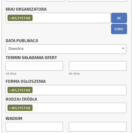
KRAJ ORGANIZATORA
×
UE
WSZYSTKIE
EURO
DATA PUBLIKACJI
Dowolna
TERMIN SKŁADANIA OFERT
od dnia
do dnia
FORMA OGŁOSZENIA
×
WSZYSTKIE
RODZAJ ŹRÓDŁA
×
WSZYSTKIE
WADIUM