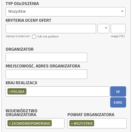
TYP OGŁOSZENIA
Wszystkie
KRYTERIA OCENY OFERT
nazwa kryterium
waga [%]
lub nie podano
ORGANIZATOR
MIEJSCOWOŚĆ, ADRES ORGANIZATORA
KRAJ REALIZACJI
×
UE
POLSKA
EURO
WOJEWÓDZTWO
ORGANIZATORA
POWIAT ORGANIZATORA
×
×
ZACHODNIOPOMORSKIE
WSZYSTKIE