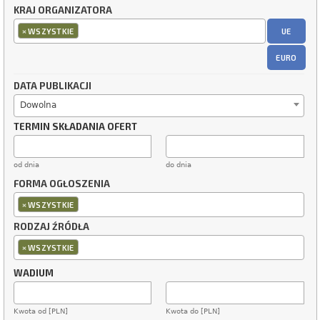
KRAJ ORGANIZATORA
×
UE
WSZYSTKIE
EURO
DATA PUBLIKACJI
Dowolna
TERMIN SKŁADANIA OFERT
od dnia
do dnia
FORMA OGŁOSZENIA
×
WSZYSTKIE
RODZAJ ŹRÓDŁA
×
WSZYSTKIE
WADIUM
Kwota od [PLN]
Kwota do [PLN]