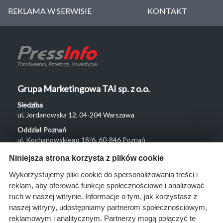
REKLAMA W SERWISIE
KONTAKT
Grupa Marketingowa TAI sp. z o.o.
Siedziba
ul. Jordanowska 12, 04-204 Warszawa
Oddział Poznań
ul. Kochanowskiego 18/6, 60-846 Poznań
Menu
Niniejsza strona korzysta z plików cookie
O nas
Wykorzystujemy pliki cookie do spersonalizowania treści i
reklam, aby oferować funkcje społecznościowe i analizować
Rozwiązania
ruch w naszej witrynie. Informacje o tym, jak korzystasz z
Monitoring
naszej witryny, udostępniamy partnerom społecznościowym,
przetargów
reklamowym i analitycznym. Partnerzy mogą połączyć te