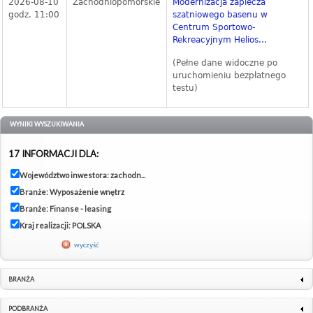
2026-08-10
Zachodniopomorskie
Modernizacja zaplecza
godz. 11:00
szatniowego basenu w
Centrum Sportowo-
Rekreacyjnym Helios...
(Pełne dane widoczne po
uruchomieniu bezpłatnego
testu)
WYNIKI WYSZUKIWANIA
17 INFORMACJI DLA:
Województwo inwestora: zachodn...
Branże: Wyposażenie wnętrz
Branże: Finanse - leasing
Kraj realizacji: POLSKA
wyczyść
BRANŻA
PODBRANŻA