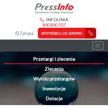
INFOLINIA
800 800 707
Zaloguj
WYPRÓBUJ ZA DARMO
Toggl
naviga
Przetargi i zlecenia
Zlecenia
Wyniki przetargów
Inwestycje
Dotacje