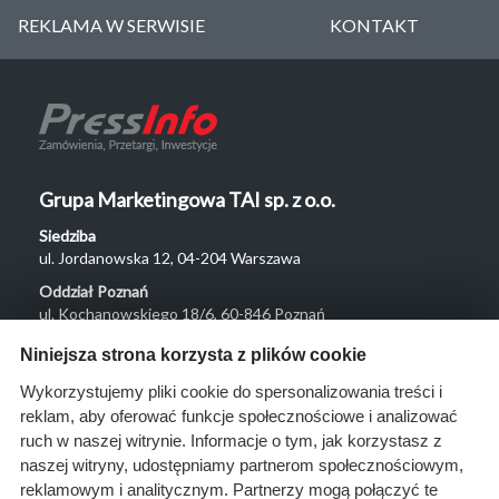
REKLAMA W SERWISIE
KONTAKT
Grupa Marketingowa TAI sp. z o.o.
Siedziba
ul. Jordanowska 12, 04-204 Warszawa
Oddział Poznań
ul. Kochanowskiego 18/6, 60-846 Poznań
Menu
Niniejsza strona korzysta z plików cookie
O nas
Wykorzystujemy pliki cookie do spersonalizowania treści i
reklam, aby oferować funkcje społecznościowe i analizować
Rozwiązania
ruch w naszej witrynie. Informacje o tym, jak korzystasz z
Monitoring
naszej witryny, udostępniamy partnerom społecznościowym,
przetargów
reklamowym i analitycznym. Partnerzy mogą połączyć te