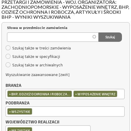
PRZETARGI I ZAMÓWIENIA - WOJ. ORGANIZATORA:
ZACHODNIOPOMORSKIE - WYPOSAŻENIE WNĘTRZ, BHP,
ODZIEŻ OCHRONNA I ROBOCZA, ARTYKUŁY I ŚRODKI
BHP - WYNIKI WYSZUKIWANIA
Słowa w przedmiocie zamówienia
Szukaj także w treści zamówienia
Szukaj także w specyfikacji
Szukaj także w archiwalnych
Wyszukiwanie zaawansowane [zwiń]
BRANŻA
×
×
BHP, ODZIEŻ OCHRONNA I ROBOCZA...
WYPOSAŻENIE WNĘTRZ
PODBRANŻA
×
WSZYSTKIE
WOJEWÓDZTWO REALIZACJI
×
WSZYSTKIE