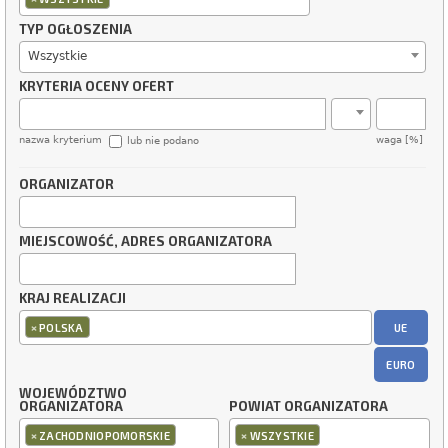
TYP OGŁOSZENIA
Wszystkie
KRYTERIA OCENY OFERT
nazwa kryterium
waga [%]
lub nie podano
ORGANIZATOR
MIEJSCOWOŚĆ, ADRES ORGANIZATORA
KRAJ REALIZACJI
×
UE
POLSKA
EURO
WOJEWÓDZTWO
ORGANIZATORA
POWIAT ORGANIZATORA
×
×
ZACHODNIOPOMORSKIE
WSZYSTKIE