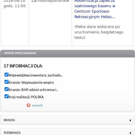
2026-08-10
Zachodniopomorskie
Modernizacja zaplecza
godz. 11:00
szatniowego basenu w
Centrum Sportowo-
Rekreacyjnym Helios...
(Pełne dane widoczne po
uruchomieniu bezpłatnego
testu)
WYNIKI WYSZUKIWANIA
17 INFORMACJI DLA:
Województwo inwestora: zachodn...
Branże: Wyposażenie wnętrz
Branże: BHP, odzież ochronna i...
Kraj realizacji: POLSKA
wyczyść
BRANŻA
PODBRANŻA