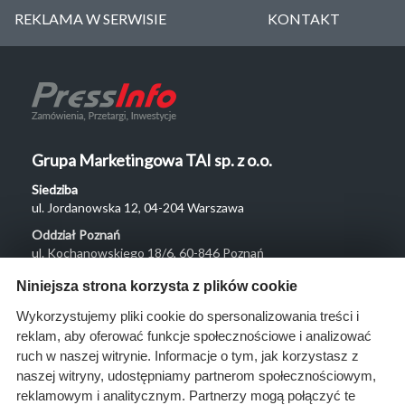
REKLAMA W SERWISIE
KONTAKT
Grupa Marketingowa TAI sp. z o.o.
Siedziba
ul. Jordanowska 12, 04-204 Warszawa
Oddział Poznań
ul. Kochanowskiego 18/6, 60-846 Poznań
Menu
Niniejsza strona korzysta z plików cookie
O nas
Wykorzystujemy pliki cookie do spersonalizowania treści i
reklam, aby oferować funkcje społecznościowe i analizować
Rozwiązania
ruch w naszej witrynie. Informacje o tym, jak korzystasz z
Monitoring
naszej witryny, udostępniamy partnerom społecznościowym,
przetargów
reklamowym i analitycznym. Partnerzy mogą połączyć te