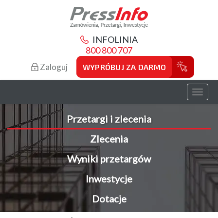
INFOLINIA
800 800 707
Zaloguj
WYPRÓBUJ ZA DARMO
Toggl
naviga
Przetargi i zlecenia
Zlecenia
Wyniki przetargów
Inwestycje
Dotacje