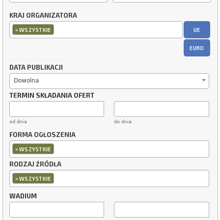
KRAJ ORGANIZATORA
×
UE
WSZYSTKIE
EURO
DATA PUBLIKACJI
Dowolna
TERMIN SKŁADANIA OFERT
od dnia
do dnia
FORMA OGŁOSZENIA
×
WSZYSTKIE
RODZAJ ŹRÓDŁA
×
WSZYSTKIE
WADIUM