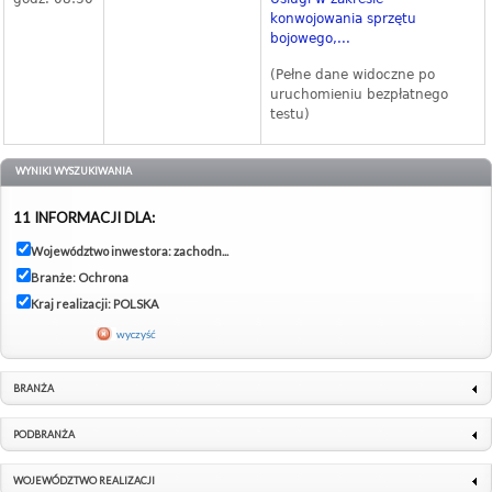
konwojowania sprzętu
bojowego,...
(Pełne dane widoczne po
uruchomieniu bezpłatnego
testu)
WYNIKI WYSZUKIWANIA
11 INFORMACJI DLA:
Województwo inwestora: zachodn...
Branże: Ochrona
Kraj realizacji: POLSKA
wyczyść
BRANŻA
PODBRANŻA
WOJEWÓDZTWO REALIZACJI