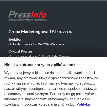
Grupa Marketingowa TAI sp. z o.o.
Siedziba
ul. Jordanowska 12, 04-204 Warszawa
Oddział Poznań
ul. Kochanowskiego 18/6, 60-846 Poznań
Menu
Niniejsza strona korzysta z plików cookie
O nas
Wykorzystujemy pliki cookie do spersonalizowania treści i
reklam, aby oferować funkcje społecznościowe i analizować
Rozwiązania
ruch w naszej witrynie. Informacje o tym, jak korzystasz z
Monitoring
naszej witryny, udostępniamy partnerom społecznościowym,
przetargów
reklamowym i analitycznym. Partnerzy mogą połączyć te
informacje z innymi danymi otrzymanymi od Ciebie lub
Raporty
uzyskanymi podczas korzystania z ich usług.
Polityka