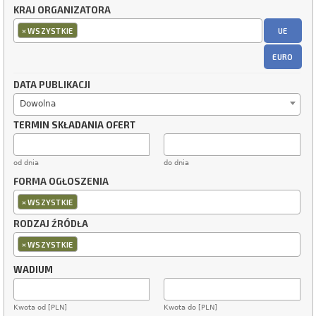
KRAJ ORGANIZATORA
×
UE
WSZYSTKIE
EURO
DATA PUBLIKACJI
Dowolna
TERMIN SKŁADANIA OFERT
od dnia
do dnia
FORMA OGŁOSZENIA
×
WSZYSTKIE
RODZAJ ŹRÓDŁA
×
WSZYSTKIE
WADIUM
Kwota od [PLN]
Kwota do [PLN]