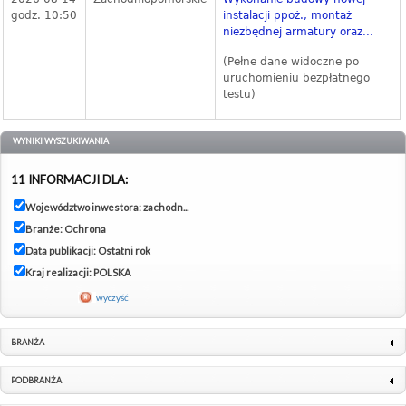
godz. 10:50
instalacji ppoż., montaż
niezbędnej armatury oraz...
(Pełne dane widoczne po
uruchomieniu bezpłatnego
testu)
WYNIKI WYSZUKIWANIA
11 INFORMACJI DLA:
Województwo inwestora: zachodn...
Branże: Ochrona
Data publikacji: Ostatni rok
Kraj realizacji: POLSKA
wyczyść
BRANŻA
PODBRANŻA