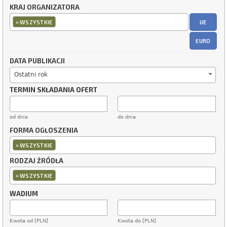
KRAJ ORGANIZATORA
×
UE
WSZYSTKIE
EURO
DATA PUBLIKACJI
Ostatni rok
TERMIN SKŁADANIA OFERT
od dnia
do dnia
FORMA OGŁOSZENIA
×
WSZYSTKIE
RODZAJ ŹRÓDŁA
×
WSZYSTKIE
WADIUM
Kwota od [PLN]
Kwota do [PLN]