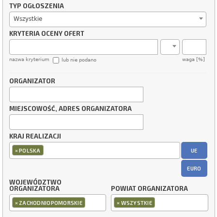
TYP OGŁOSZENIA
Wszystkie
KRYTERIA OCENY OFERT
nazwa kryterium
waga [%]
lub nie podano
ORGANIZATOR
MIEJSCOWOŚĆ, ADRES ORGANIZATORA
KRAJ REALIZACJI
×
UE
POLSKA
EURO
WOJEWÓDZTWO
ORGANIZATORA
POWIAT ORGANIZATORA
×
×
ZACHODNIOPOMORSKIE
WSZYSTKIE