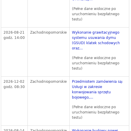
(Pełne dane widoczne po
uruchomieniu bezpłatnego
testu)
2026-08-21
Zachodniopomorskie
Wykonanie grawitacyjnego
godz. 14:00
systemu usuwania dymu
(GSUD) klatek schodowych
oraz...
(Pełne dane widoczne po
uruchomieniu bezpłatnego
testu)
2026-12-02
Zachodniopomorskie
Przedmiotem zamówienia są:
godz. 08:30
Usługi w zakresie
konwojowania sprzętu
bojowego,...
(Pełne dane widoczne po
uruchomieniu bezpłatnego
testu)
2026-08-14
Zachodniopomorskie
Wykonanie budowy nowej