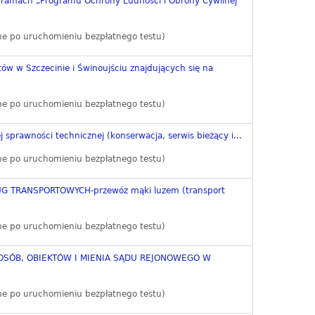
w ramach „Programu Ochrony Ludności i Obrony Cywilnej
ne po uruchomieniu bezpłatnego testu)
ów w Szczecinie i Świnoujściu znajdujących się na
ne po uruchomieniu bezpłatnego testu)
 sprawności technicznej (konserwacja, serwis bieżący i...
ne po uruchomieniu bezpłatnego testu)
 TRANSPORTOWYCH-przewóz mąki luzem (transport
ne po uruchomieniu bezpłatnego testu)
SÓB, OBIEKTÓW I MIENIA SĄDU REJONOWEGO W
ne po uruchomieniu bezpłatnego testu)