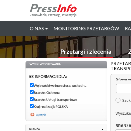
O NAS
MONITORING PRZETARGÓW
RA
Przetargi i zlecenia
Z
PRZETAR
WYNIKI WYSZUKIWANIA
TRANSPO
58 INFORMACJI DLA:
Słowa w
Województwo inwestora: zachodn...
Branże: Ochrona
Branże: Usługi transportowe
Szuk
Kraj realizacji: POLSKA
Wyszuki
wyczyść
BRANŻ
BRANŻA