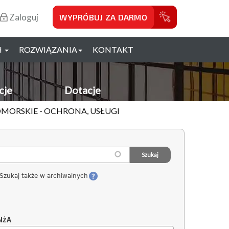
Zaloguj
WYPRÓBUJ ZA DARMO
H
ROZWIĄZANIA
KONTAKT
cje
Dotacje
MORSKIE - OCHRONA, USŁUGI
Szukaj także w archiwalnych
NŻA