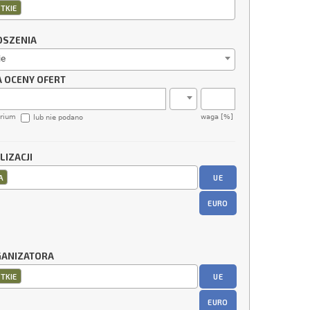
TKIE
OSZENIA
ie
A OCENY OFERT
erium
waga [%]
lub nie podano
LIZACJI
UE
A
EURO
GANIZATORA
UE
TKIE
EURO