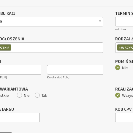
BLIKACJI
TERMIN 
a
od dnia
OGŁOSZENIA
RODZAJ 
×
STKIE
WSZYS
M
POMIŃ 
Nie
[PLN]
Kwota do [PLN]
 WARIANTOWA
REALIZA
stkie
Nie
Tak
Wszys
ETARGU
KOD CPV