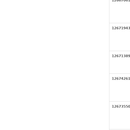
1266706
1267194
1267138
1267426
1267355