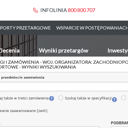
INFOLINIA
800 800 707
PORTY PRZETARGOWE
WSPARCIE W POSTĘPOWANIAC
lecenia
Wyniki przetargów
Inwesty
GI I ZAMÓWIENIA - WOJ. ORGANIZATORA: ZACHODNIOPO
RTOWE - WYNIKI WYSZUKIWANIA
 przedmiocie zamówienia
aj także w treści zamówienia
Szukaj także w specyfikacji
wanie zaawansowane [zwiń]
A
PODBRA