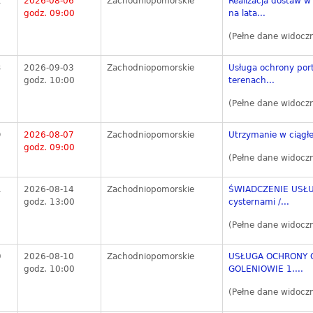
1
2026-08-06
Zachodniopomorskie
Realizacja dostaw 
godz. 09:00
na lata...
(Pełne dane widocz
3
2026-09-03
Zachodniopomorskie
Usługa ochrony port
godz. 10:00
terenach...
(Pełne dane widocz
9
2026-08-07
Zachodniopomorskie
Utrzymanie w ciągłej
godz. 09:00
(Pełne dane widocz
1
2026-08-14
Zachodniopomorskie
ŚWIADCZENIE USŁUG
godz. 13:00
cysternami /...
(Pełne dane widocz
0
2026-08-10
Zachodniopomorskie
USŁUGA OCHRONY O
godz. 10:00
GOLENIOWIE 1....
(Pełne dane widocz