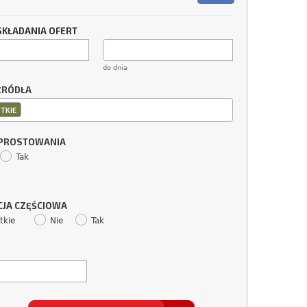
SKŁADANIA OFERT
do dnia
ŹRÓDŁA
TKIE
SPROSTOWANIA
Tak
CJA CZĘŚCIOWA
tkie
Nie
Tak