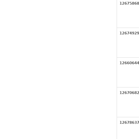
1267586
1267492
1266064
1267068
1267863