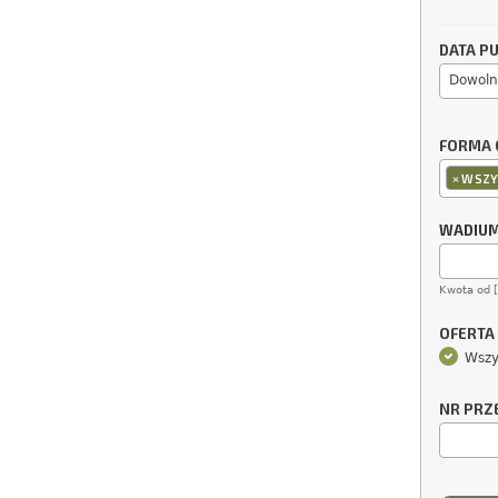
DATA PU
Dowoln
FORMA 
×
WSZY
WADIU
Kwota od 
OFERTA
Wszy
NR PRZ