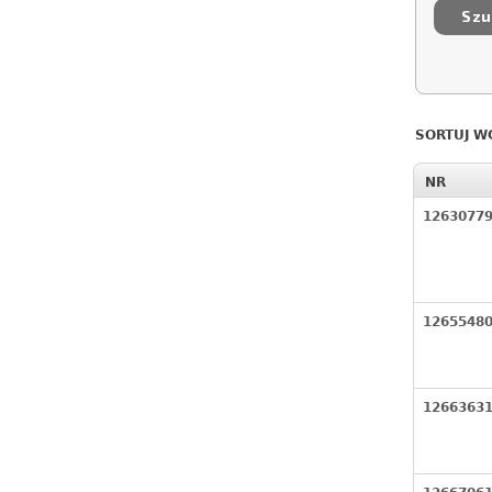
SORTUJ W
NR
1263077
1265548
1266363