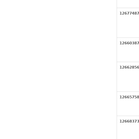
1267748
1266038
1266285
1266575
1266837