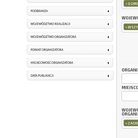
×
OCHR
PODBRANŻA
WOJEWÓ
WOJEWÓDZTWO REALIZACJI
×
WSZY
WOJEWÓDZTWO ORGANIZATORA
POWIAT ORGANIZATORA
MIEJSCOWOŚĆ ORGANIZATORA
ORGANI
DATA PUBLIKACJI
MIEJSC
WOJEW
ORGANI
×
ZACH