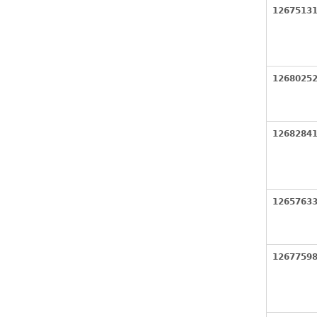
1267513
1268025
1268284
1265763
1267759