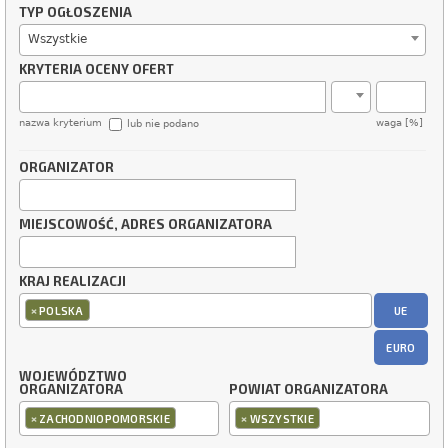
TYP OGŁOSZENIA
Wszystkie
KRYTERIA OCENY OFERT
nazwa kryterium
waga [%]
lub nie podano
ORGANIZATOR
MIEJSCOWOŚĆ, ADRES ORGANIZATORA
KRAJ REALIZACJI
×
UE
POLSKA
EURO
WOJEWÓDZTWO
ORGANIZATORA
POWIAT ORGANIZATORA
×
×
ZACHODNIOPOMORSKIE
WSZYSTKIE