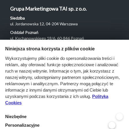
Grupa Marketingowa TAI sp. z o.o.
Siedziba
ul. Jordanowska 12, 04-204 Warszawa
Oddział Poznań
ul. Kochanowskiego 18/6, 60-846 Poznań
Menu
Niniejsza strona korzysta z plików cookie
O nas
Wykorzystujemy pliki cookie do spersonalizowania treści i
reklam, aby oferować funkcje społecznościowe i analizować
Rozwiązania
ruch w naszej witrynie. Informacje o tym, jak korzystasz z
Monitoring
naszej witryny, udostępniamy partnerom społecznościowym,
przetargów
reklamowym i analitycznym. Partnerzy mogą połączyć te
informacje z innymi danymi otrzymanymi od Ciebie lub
Raporty
uzyskanymi podczas korzystania z ich usług.
Polityka
przetargowe
Cookies
Ustawienia cookies
Niezbędne
Kontakt
Personalizacyjne