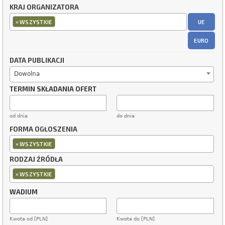
KRAJ ORGANIZATORA
×
UE
WSZYSTKIE
EURO
DATA PUBLIKACJI
Dowolna
TERMIN SKŁADANIA OFERT
od dnia
do dnia
FORMA OGŁOSZENIA
×
WSZYSTKIE
RODZAJ ŹRÓDŁA
×
WSZYSTKIE
WADIUM
Kwota od [PLN]
Kwota do [PLN]