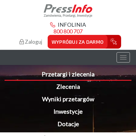
INFOLINIA
800 800 707
Zaloguj
WYPRÓBUJ ZA DARMO
Toggl
naviga
Przetargi i zlecenia
Zlecenia
Wyniki przetargów
Inwestycje
Dotacje