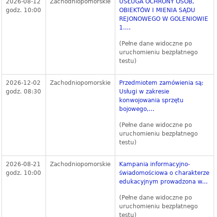
2026-08-12
Zachodniopomorskie
USŁUGA OCHRONY OSÓB,
godz. 10:00
OBIEKTÓW I MIENIA SĄDU
REJONOWEGO W GOLENIOWIE
1....
(Pełne dane widoczne po
uruchomieniu bezpłatnego
testu)
2026-12-02
Zachodniopomorskie
Przedmiotem zamówienia są:
godz. 08:30
Usługi w zakresie
konwojowania sprzętu
bojowego,...
(Pełne dane widoczne po
uruchomieniu bezpłatnego
testu)
2026-08-21
Zachodniopomorskie
Kampania informacyjno-
godz. 10:00
świadomościowa o charakterze
edukacyjnym prowadzona w...
(Pełne dane widoczne po
uruchomieniu bezpłatnego
testu)