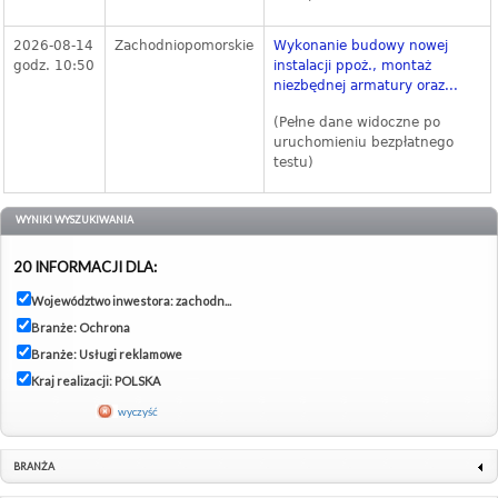
2026-08-14
Zachodniopomorskie
Wykonanie budowy nowej
godz. 10:50
instalacji ppoż., montaż
niezbędnej armatury oraz...
(Pełne dane widoczne po
uruchomieniu bezpłatnego
testu)
WYNIKI WYSZUKIWANIA
20 INFORMACJI DLA:
Województwo inwestora: zachodn...
Branże: Ochrona
Branże: Usługi reklamowe
Kraj realizacji: POLSKA
wyczyść
BRANŻA