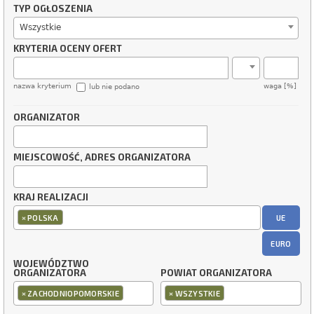
TYP OGŁOSZENIA
Wszystkie
KRYTERIA OCENY OFERT
nazwa kryterium
waga [%]
lub nie podano
ORGANIZATOR
MIEJSCOWOŚĆ, ADRES ORGANIZATORA
KRAJ REALIZACJI
×
UE
POLSKA
EURO
WOJEWÓDZTWO
ORGANIZATORA
POWIAT ORGANIZATORA
×
×
ZACHODNIOPOMORSKIE
WSZYSTKIE