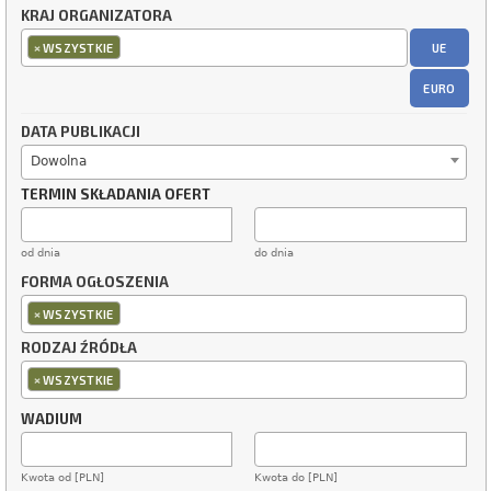
KRAJ ORGANIZATORA
×
UE
WSZYSTKIE
EURO
DATA PUBLIKACJI
Dowolna
TERMIN SKŁADANIA OFERT
od dnia
do dnia
FORMA OGŁOSZENIA
×
WSZYSTKIE
RODZAJ ŹRÓDŁA
×
WSZYSTKIE
WADIUM
Kwota od [PLN]
Kwota do [PLN]