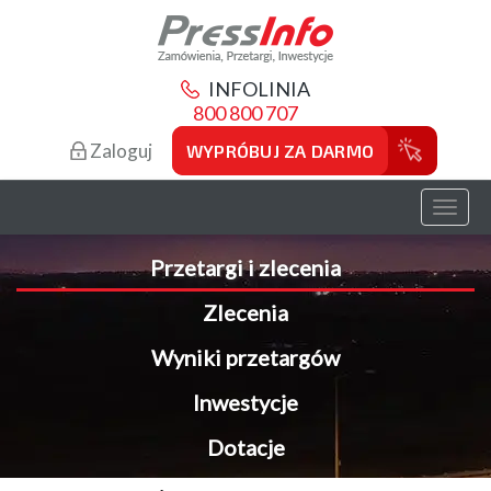
INFOLINIA
800 800 707
Zaloguj
WYPRÓBUJ ZA DARMO
Toggl
naviga
Przetargi i zlecenia
Zlecenia
Wyniki przetargów
Inwestycje
Dotacje