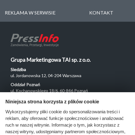
REKLAMA W SERWISIE
KONTAKT
Grupa Marketingowa TAI sp. z o.o.
Siedziba
ul. Jordanowska 12, 04-204 Warszawa
Oddział Poznań
ul. Kochanowskiego 18/6, 60-846 Poznań
Menu
Niniejsza strona korzysta z plików cookie
O nas
Wykorzystujemy pliki cookie do spersonalizowania treści i
reklam, aby oferować funkcje społecznościowe i analizować
Rozwiązania
ruch w naszej witrynie. Informacje o tym, jak korzystasz z
Monitoring
naszej witryny, udostępniamy partnerom społecznościowym,