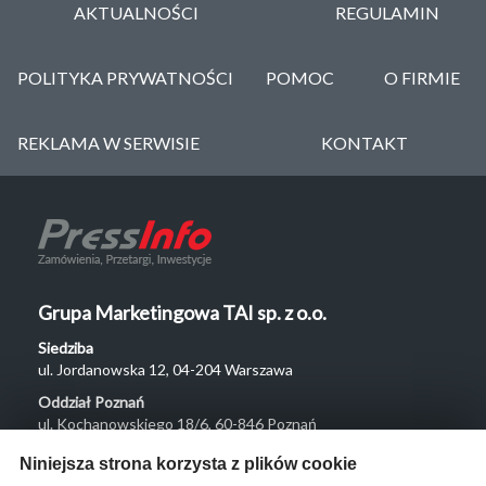
AKTUALNOŚCI
REGULAMIN
POLITYKA PRYWATNOŚCI
POMOC
O FIRMIE
REKLAMA W SERWISIE
KONTAKT
Grupa Marketingowa TAI sp. z o.o.
Siedziba
ul. Jordanowska 12, 04-204 Warszawa
Oddział Poznań
ul. Kochanowskiego 18/6, 60-846 Poznań
Menu
Niniejsza strona korzysta z plików cookie