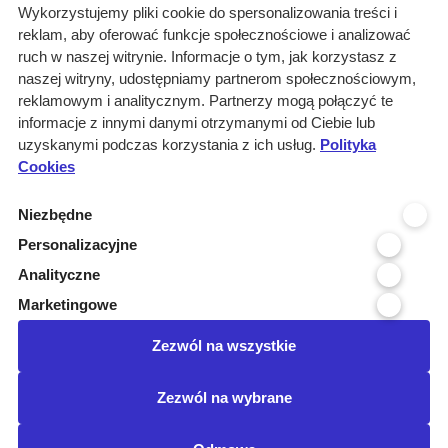
O nas
Wykorzystujemy pliki cookie do spersonalizowania treści i
reklam, aby oferować funkcje społecznościowe i analizować
Rozwiązania
ruch w naszej witrynie. Informacje o tym, jak korzystasz z
Monitoring
naszej witryny, udostępniamy partnerom społecznościowym,
przetargów
reklamowym i analitycznym. Partnerzy mogą połączyć te
informacje z innymi danymi otrzymanymi od Ciebie lub
Raporty
uzyskanymi podczas korzystania z ich usług.
Polityka
przetargowe
Cookies
Ustawienia cookies
Niezbędne
Kontakt
Personalizacyjne
Kontakt
Analityczne
Infolinia 800 800 707
Marketingowe
kontakt@pressinfo.pl
Zezwól na wszystkie
Dołącz do nas
Zezwól na wybrane