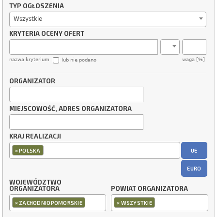
TYP OGŁOSZENIA
Wszystkie
KRYTERIA OCENY OFERT
nazwa kryterium
waga [%]
lub nie podano
ORGANIZATOR
MIEJSCOWOŚĆ, ADRES ORGANIZATORA
KRAJ REALIZACJI
×
UE
POLSKA
EURO
WOJEWÓDZTWO
ORGANIZATORA
POWIAT ORGANIZATORA
×
×
ZACHODNIOPOMORSKIE
WSZYSTKIE