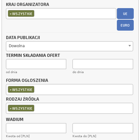
KRAJ ORGANIZATORA
×
UE
WSZYSTKIE
EURO
DATA PUBLIKACJI
Dowolna
TERMIN SKŁADANIA OFERT
od dnia
do dnia
FORMA OGŁOSZENIA
×
WSZYSTKIE
RODZAJ ŹRÓDŁA
×
WSZYSTKIE
WADIUM
Kwota od [PLN]
Kwota do [PLN]