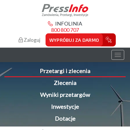
INFOLINIA
800 800 707
Zaloguj
WYPRÓBUJ ZA DARMO
Toggl
naviga
Przetargi i zlecenia
Zlecenia
Wyniki przetargów
Inwestycje
Dotacje