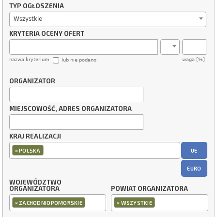
TYP OGŁOSZENIA
Wszystkie
KRYTERIA OCENY OFERT
nazwa kryterium
waga [%]
lub nie podano
ORGANIZATOR
MIEJSCOWOŚĆ, ADRES ORGANIZATORA
KRAJ REALIZACJI
×
UE
POLSKA
EURO
WOJEWÓDZTWO
ORGANIZATORA
POWIAT ORGANIZATORA
×
×
ZACHODNIOPOMORSKIE
WSZYSTKIE