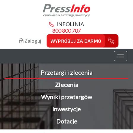
INFOLINIA
800 800 707
Zaloguj
WYPRÓBUJ ZA DARMO
Toggl
naviga
Przetargi i zlecenia
Zlecenia
Wyniki przetargów
Inwestycje
Dotacje