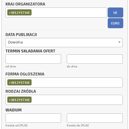
KRAJ ORGANIZATORA
×
UE
WSZYSTKIE
EURO
DATA PUBLIKACJI
Dowolna
TERMIN SKŁADANIA OFERT
od dnia
do dnia
FORMA OGŁOSZENIA
×
WSZYSTKIE
RODZAJ ŹRÓDŁA
×
WSZYSTKIE
WADIUM
Kwota od [PLN]
Kwota do [PLN]