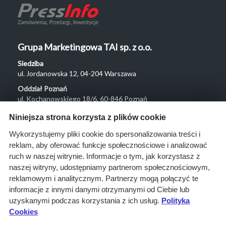
Grupa Marketingowa TAI sp. z o.o.
Siedziba
ul. Jordanowska 12, 04-204 Warszawa
Oddział Poznań
ul. Kochanowskiego 18/6, 60-846 Poznań
Menu
Niniejsza strona korzysta z plików cookie
O nas
Wykorzystujemy pliki cookie do spersonalizowania treści i
reklam, aby oferować funkcje społecznościowe i analizować
Rozwiązania
ruch w naszej witrynie. Informacje o tym, jak korzystasz z
Monitoring
naszej witryny, udostępniamy partnerom społecznościowym,
przetargów
reklamowym i analitycznym. Partnerzy mogą połączyć te
informacje z innymi danymi otrzymanymi od Ciebie lub
Raporty
uzyskanymi podczas korzystania z ich usług.
Polityka
przetargowe
Cookies
Ustawienia cookies