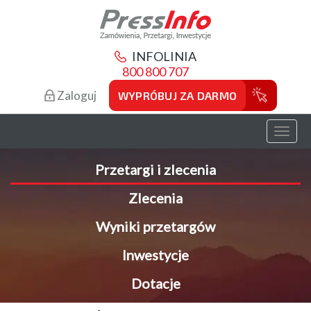
INFOLINIA
800 800 707
Zaloguj
WYPRÓBUJ ZA DARMO
Toggl
naviga
Przetargi i zlecenia
Zlecenia
Wyniki przetargów
Inwestycje
Dotacje