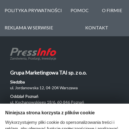
POLITYKA PRYWATNOŚCI
POMOC
O FIRMIE
REKLAMA W SERWISIE
KONTAKT
Grupa Marketingowa TAI sp. z o.o.
Siedziba
ul. Jordanowska 12, 04-204 Warszawa
Oddział Poznań
ul. Kochanowskiego 18/6, 60-846 Poznań
Menu
Niniejsza strona korzysta z plików cookie
O nas
Wykorzystujemy pliki cookie do spersonalizowania treści i
reklam, aby oferować funkcje społecznościowe i analizować