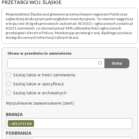
PRZETARGI WOJ. ŚLĄSKIE
Województwo Śląskie jest głównym przemysłowym regionem Polski oraz
najbardziej atrakcyjnym pod względem inwestycyjnym. To również najgęstsza
w kraju sieć dróg ekspresowych i autostrad. W 2015 r. ogłoszonych zostało aż
81231 zamówień, co stanowi ponad 18% całkowitej ilości ogłoszonych
przetargów i zleceń w Polsce. Monitorując przetargi z woj. śląskiego uzyskasz
dostęp do cennych informacji różnych branż.
Słowa w przedmiocie zamówienia
Szukaj także w treści zamówienia
Szukaj także w specyfikacji
Szukaj także w archiwalnych
Wyszukiwanie zaawansowane [zwiń]
BRANŻA
×
WSZYSTKIE
PODBRANŻA