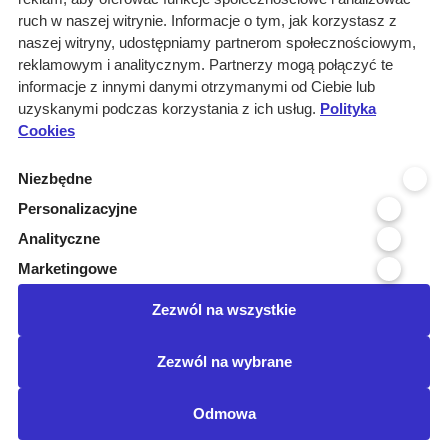
Rozwiązania
ruch w naszej witrynie. Informacje o tym, jak korzystasz z
Monitoring
naszej witryny, udostępniamy partnerom społecznościowym,
przetargów
reklamowym i analitycznym. Partnerzy mogą połączyć te
informacje z innymi danymi otrzymanymi od Ciebie lub
Raporty
uzyskanymi podczas korzystania z ich usług.
Polityka
przetargowe
Cookies
Ustawienia cookies
Niezbędne
Kontakt
Personalizacyjne
Kontakt
Analityczne
Infolinia 800 800 707
Marketingowe
kontakt@pressinfo.pl
Zezwól na wszystkie
Dołącz do nas
Zezwól na wybrane
Odmowa