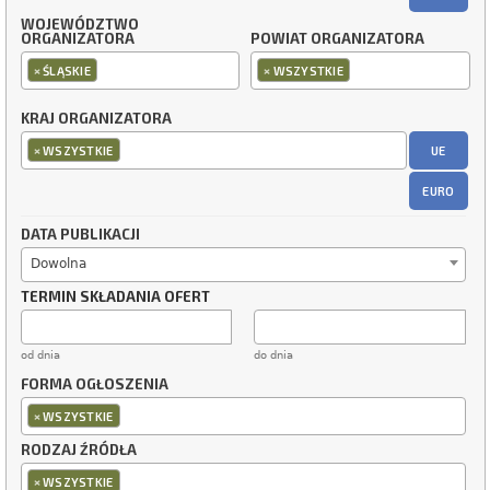
WOJEWÓDZTWO
ORGANIZATORA
POWIAT ORGANIZATORA
×
×
ŚLĄSKIE
WSZYSTKIE
KRAJ ORGANIZATORA
×
UE
WSZYSTKIE
EURO
DATA PUBLIKACJI
Dowolna
TERMIN SKŁADANIA OFERT
od dnia
do dnia
FORMA OGŁOSZENIA
×
WSZYSTKIE
RODZAJ ŹRÓDŁA
×
WSZYSTKIE