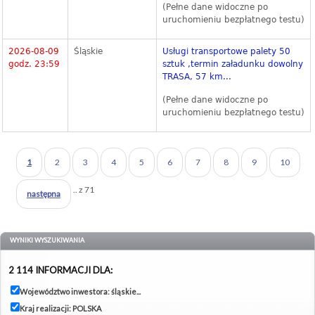
(Pełne dane widoczne po
uruchomieniu bezpłatnego testu)
2026-08-09
Śląskie
Usługi transportowe palety 50
godz. 23:59
sztuk ,termin załadunku dowolny
TRASA, 57 km...
(Pełne dane widoczne po
uruchomieniu bezpłatnego testu)
1
2
3
4
5
6
7
8
9
10
.. z 71
następna
WYNIKI WYSZUKIWANIA
2 114 INFORMACJI DLA:
Województwo inwestora: śląskie...
Kraj realizacji: POLSKA