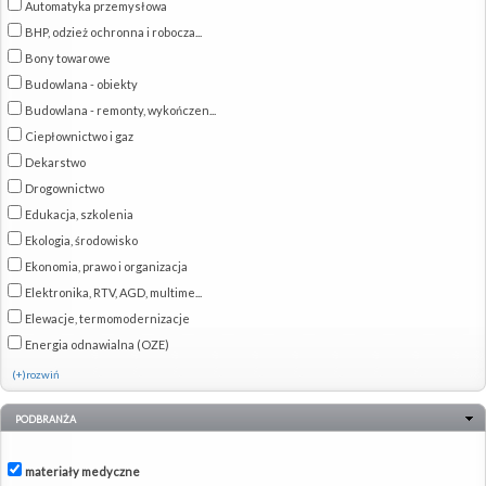
Automatyka przemysłowa
BHP, odzież ochronna i robocza...
Bony towarowe
Budowlana - obiekty
Budowlana - remonty, wykończen...
Ciepłownictwo i gaz
Dekarstwo
Drogownictwo
Edukacja, szkolenia
Ekologia, środowisko
Ekonomia, prawo i organizacja
Elektronika, RTV, AGD, multime...
Elewacje, termomodernizacje
Energia odnawialna (OZE)
(+)rozwiń
PODBRANŻA
materiały medyczne