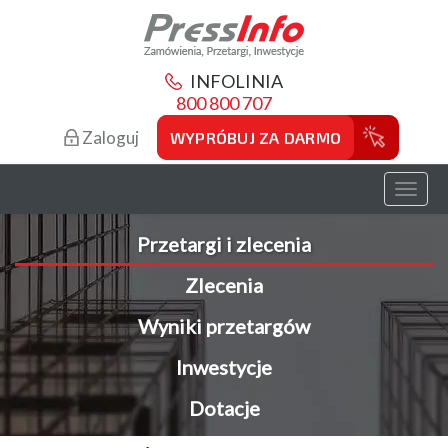
INFOLINIA
800 800 707
Zaloguj
WYPRÓBUJ ZA DARMO
Toggl
naviga
Przetargi i zlecenia
Zlecenia
Wyniki przetargów
Inwestycje
Dotacje