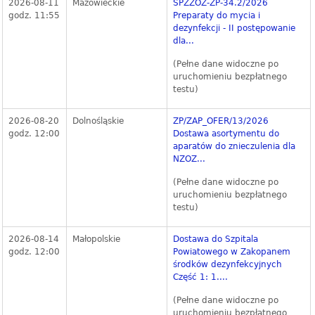
2026-08-11
Mazowieckie
SPZZOZ-ZP-34.2/2026
godz. 11:55
Preparaty do mycia i
dezynfekcji - II postępowanie
dla...
(Pełne dane widoczne po
uruchomieniu bezpłatnego
testu)
2026-08-20
Dolnośląskie
ZP/ZAP_OFER/13/2026
godz. 12:00
Dostawa asortymentu do
aparatów do znieczulenia dla
NZOZ...
(Pełne dane widoczne po
uruchomieniu bezpłatnego
testu)
2026-08-14
Małopolskie
Dostawa do Szpitala
godz. 12:00
Powiatowego w Zakopanem
środków dezynfekcyjnych
Część 1: 1....
(Pełne dane widoczne po
uruchomieniu bezpłatnego