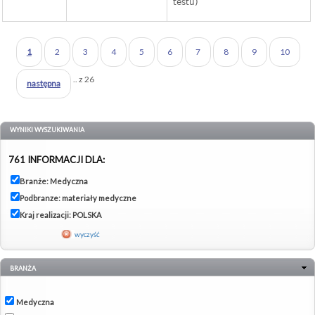
testu)
1
2
3
4
5
6
7
8
9
10
.. z 26
następna
WYNIKI WYSZUKIWANIA
761 INFORMACJI DLA:
Branże: Medyczna
Podbranze: materiały medyczne
Kraj realizacji: POLSKA
wyczyść
BRANŻA
Medyczna