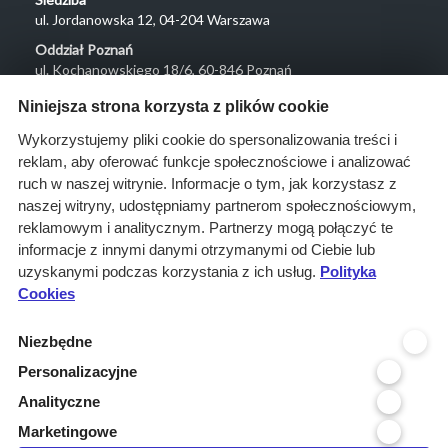
ul. Jordanowska 12, 04-204 Warszawa
Oddział Poznań
ul. Kochanowskiego 18/6, 60-846 Poznań
Menu
Niniejsza strona korzysta z plików cookie
O nas
Wykorzystujemy pliki cookie do spersonalizowania treści i
reklam, aby oferować funkcje społecznościowe i analizować
Rozwiązania
ruch w naszej witrynie. Informacje o tym, jak korzystasz z
Monitoring
naszej witryny, udostępniamy partnerom społecznościowym,
przetargów
reklamowym i analitycznym. Partnerzy mogą połączyć te
informacje z innymi danymi otrzymanymi od Ciebie lub
Raporty
uzyskanymi podczas korzystania z ich usług.
Polityka
przetargowe
Cookies
Ustawienia cookies
Niezbędne
Kontakt
Personalizacyjne
Kontakt
Analityczne
Infolinia 800 800 707
Marketingowe