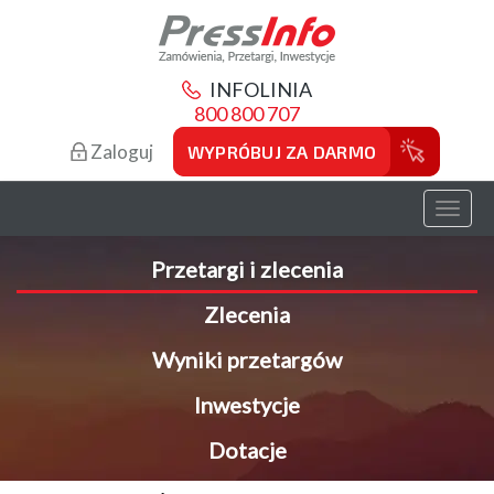
INFOLINIA
800 800 707
Zaloguj
WYPRÓBUJ ZA DARMO
Toggl
naviga
Przetargi i zlecenia
Zlecenia
Wyniki przetargów
Inwestycje
Dotacje