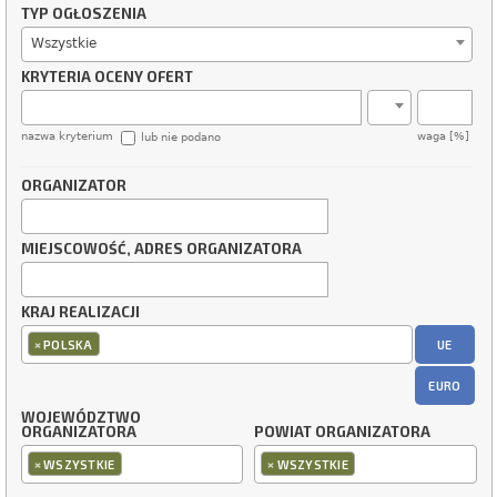
TYP OGŁOSZENIA
Wszystkie
KRYTERIA OCENY OFERT
nazwa kryterium
waga [%]
lub nie podano
ORGANIZATOR
MIEJSCOWOŚĆ, ADRES ORGANIZATORA
KRAJ REALIZACJI
×
UE
POLSKA
EURO
WOJEWÓDZTWO
ORGANIZATORA
POWIAT ORGANIZATORA
×
×
WSZYSTKIE
WSZYSTKIE