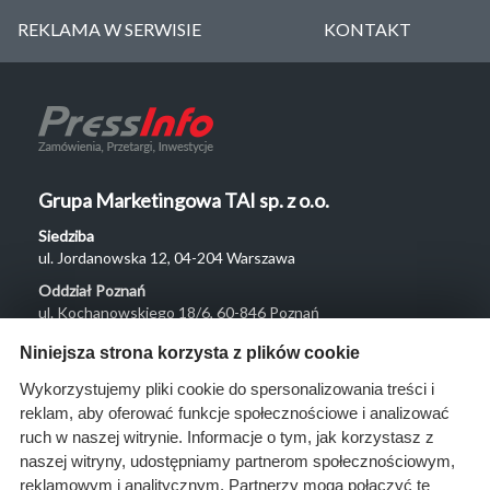
REKLAMA W SERWISIE
KONTAKT
Grupa Marketingowa TAI sp. z o.o.
Siedziba
ul. Jordanowska 12, 04-204 Warszawa
Oddział Poznań
ul. Kochanowskiego 18/6, 60-846 Poznań
Menu
Niniejsza strona korzysta z plików cookie
O nas
Wykorzystujemy pliki cookie do spersonalizowania treści i
reklam, aby oferować funkcje społecznościowe i analizować
Rozwiązania
ruch w naszej witrynie. Informacje o tym, jak korzystasz z
Monitoring
naszej witryny, udostępniamy partnerom społecznościowym,
przetargów
reklamowym i analitycznym. Partnerzy mogą połączyć te