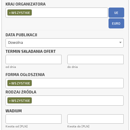
KRAJ ORGANIZATORA
×
UE
WSZYSTKIE
EURO
DATA PUBLIKACJI
Dowolna
TERMIN SKŁADANIA OFERT
od dnia
do dnia
FORMA OGŁOSZENIA
×
WSZYSTKIE
RODZAJ ŹRÓDŁA
×
WSZYSTKIE
WADIUM
Kwota od [PLN]
Kwota do [PLN]