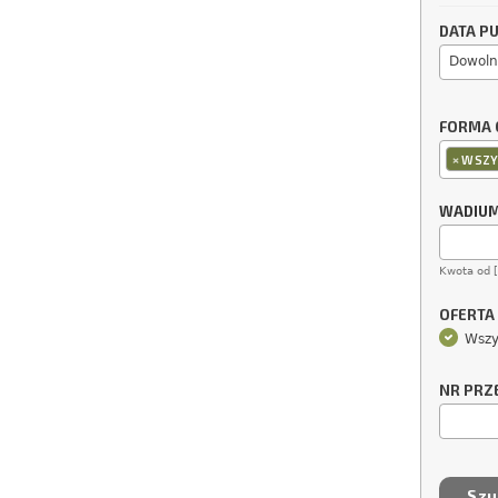
DATA PU
Dowoln
FORMA 
×
WSZY
WADIU
Kwota od 
OFERTA
Wszy
NR PRZ