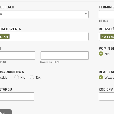
BLIKACJI
TERMIN 
a
od dnia
OGŁOSZENIA
RODZAJ 
×
STKIE
WSZYS
M
POMIŃ 
Nie
[PLN]
Kwota do [PLN]
 WARIANTOWA
REALIZA
stkie
Nie
Tak
Wszys
ETARGU
KOD CPV