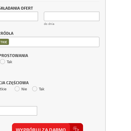
SKŁADANIA OFERT
do dnia
ŹRÓDŁA
TKIE
SPROSTOWANIA
Tak
CJA CZĘŚCIOWA
tkie
Nie
Tak
WYPRÓBUJ ZA DARMO