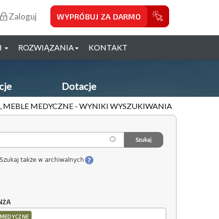
Zaloguj
WYPRÓBUJ ZA DARMO
H
ROZWIĄZANIA
KONTAKT
cje
Dotacje
A, MEBLE MEDYCZNE - WYNIKI WYSZUKIWANIA
Szukaj także w archiwalnych
NŻA
 MEDYCZNE