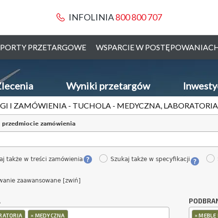
INFOLINIA
800 800 707
PORTY PRZETARGOWE
WSPARCIE W POSTĘPOWANIAC
lecenia
Wyniki przetargów
Inwesty
GI I ZAMÓWIENIA - TUCHOLA - MEDYCZNA, LABORATORI
 przedmiocie zamówienia
aj także w treści zamówienia
Szukaj także w specyfikacji
wanie zaawansowane [zwiń]
A
PODBRA
×
×
RATORIA
MEDYCZNA
MEBLE