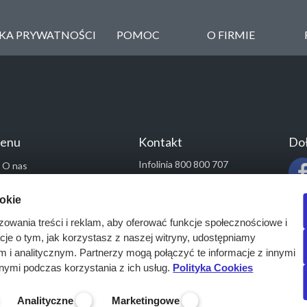
YKA PRYWATNOŚCI
POMOC
O FIRMIE
enu
Kontakt
Doł
Infolinia 800 800 707
O nas
kontakt@pressinfo.pl
Rozwiązania
ookie
Monitoring przetargów
zowania treści i reklam, aby oferować funkcje społecznościowe i
Raporty przetargowe
acje o tym, jak korzystasz z naszej witryny, udostępniamy
Ustawienia cookies
i analitycznym. Partnerzy mogą połączyć te informacje z innymi
Kontakt
nymi podczas korzystania z ich usług.
Polityka Cookies
Analityczne
Marketingowe