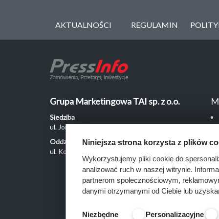
AKTUALNOŚCI
REGULAMIN
POLIT
Grupa Marketingowa TAI sp. z o.o.
M
Siedziba
ul. Jordanowska 12, 04-204 Warszawa
Oddział Poznań
Niniejsza strona korzysta z plików c
ul. Kochanowskiego 18/6, 60-846 Poznań
Wykorzystujemy pliki cookie do spersonali
analizować ruch w naszej witrynie. Inform
partnerom społecznościowym, reklamowym 
danymi otrzymanymi od Ciebie lub uzyska
Niezbędne
Personalizacyjne