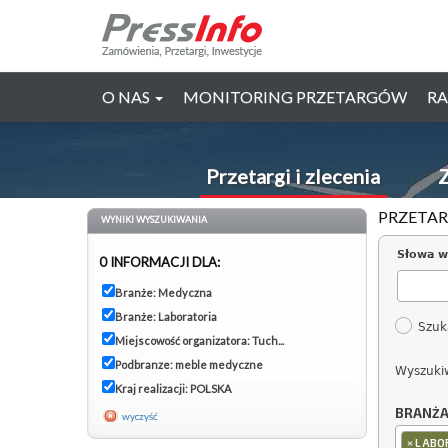
O NAS
MONITORING PRZETARGÓW
RA
Przetargi i zlecenia
Z
PRZETAR
WYNIKI WYSZUKIWANIA
Słowa w
0 INFORMACJI DLA:
Branże: Medyczna
Branże: Laboratoria
Szuk
Miejscowość organizatora: Tuch...
Podbranze: meble medyczne
Wyszuki
Kraj realizacji: POLSKA
BRANŻ
wyczyść
×
LABO