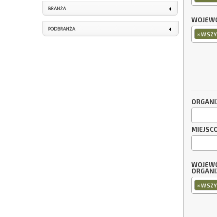
BRANŻA
WOJEWÓ
PODBRANŻA
×
WSZY
ORGANI
MIEJSC
WOJEW
ORGANI
×
WSZY