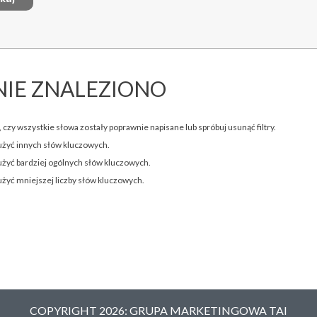
NIE ZNALEZIONO
 czy wszystkie słowa zostały poprawnie napisane lub spróbuj usunąć filtry.
użyć innych słów kluczowych.
użyć bardziej ogólnych słów kluczowych.
użyć mniejszej liczby słów kluczowych.
COPYRIGHT 2026: GRUPA MARKETINGOWA TAI