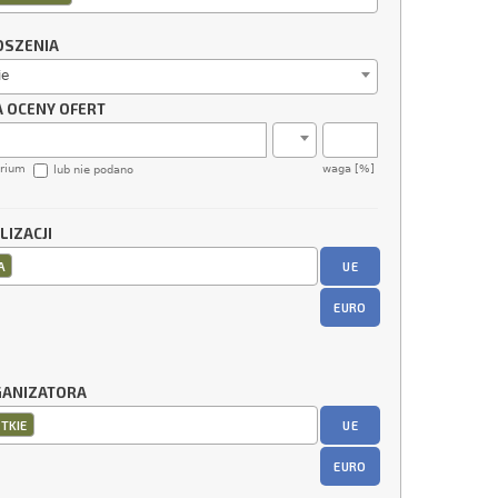
OSZENIA
ie
A OCENY OFERT
erium
waga [%]
lub nie podano
LIZACJI
UE
A
EURO
GANIZATORA
UE
TKIE
EURO