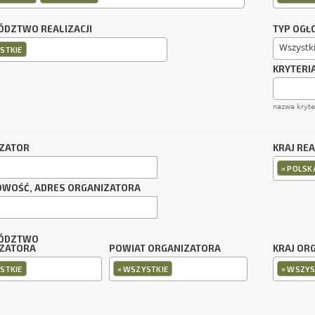
DZTWO REALIZACJI
TYP OGŁ
Wszystk
STKIE
KRYTERI
nazwa kryt
ZATOR
KRAJ REA
×
POLSK
OWOŚĆ, ADRES ORGANIZATORA
ÓDZTWO
ZATORA
POWIAT ORGANIZATORA
KRAJ OR
×
×
STKIE
WSZYSTKIE
WSZYS