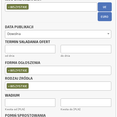
×
UE
WSZYSTKIE
EURO
DATA PUBLIKACJI
Dowolna
TERMIN SKŁADANIA OFERT
od dnia
do dnia
FORMA OGŁOSZENIA
×
WSZYSTKIE
RODZAJ ŹRÓDŁA
×
WSZYSTKIE
WADIUM
Kwota od [PLN]
Kwota do [PLN]
POMIŃ SPROSTOWANIA