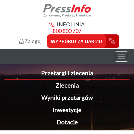
INFOLINIA
800 800 707
Zaloguj
WYPRÓBUJ ZA DARMO
Toggl
naviga
Przetargi i zlecenia
Zlecenia
Wyniki przetargów
Inwestycje
Dotacje