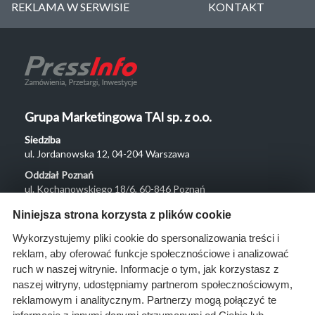
REKLAMA W SERWISIE
KONTAKT
Grupa Marketingowa TAI sp. z o.o.
Siedziba
ul. Jordanowska 12, 04-204 Warszawa
Oddział Poznań
ul. Kochanowskiego 18/6, 60-846 Poznań
Menu
Niniejsza strona korzysta z plików cookie
O nas
Wykorzystujemy pliki cookie do spersonalizowania treści i
reklam, aby oferować funkcje społecznościowe i analizować
Rozwiązania
ruch w naszej witrynie. Informacje o tym, jak korzystasz z
Monitoring
naszej witryny, udostępniamy partnerom społecznościowym,
przetargów
reklamowym i analitycznym. Partnerzy mogą połączyć te