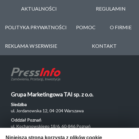
AKTUALNOŚCI
REGULAMIN
POLITYKA PRYWATNOŚCI
POMOC
O FIRMIE
REKLAMA W SERWISIE
KONTAKT
Grupa Marketingowa TAI sp. z o.o.
Siedziba
ul. Jordanowska 12, 04-204 Warszawa
Oddział Poznań
ul. Kochanowskiego 18/6, 60-846 Poznań
Menu
Niniejsza strona korzysta z plików cookie