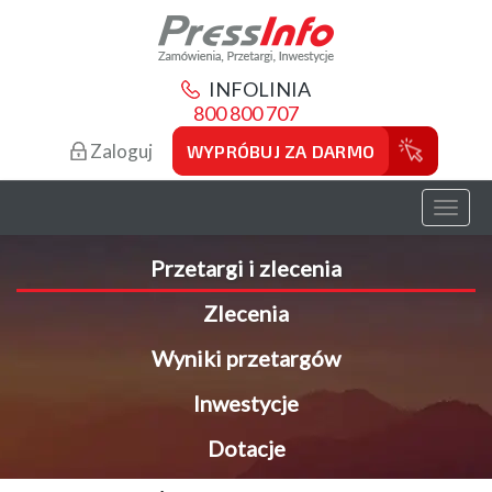
INFOLINIA
800 800 707
Zaloguj
WYPRÓBUJ ZA DARMO
Toggl
naviga
Przetargi i zlecenia
Zlecenia
Wyniki przetargów
Inwestycje
Dotacje