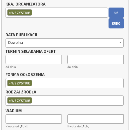
KRAJ ORGANIZATORA
×
UE
WSZYSTKIE
EURO
DATA PUBLIKACJI
Dowolna
TERMIN SKŁADANIA OFERT
od dnia
do dnia
FORMA OGŁOSZENIA
×
WSZYSTKIE
RODZAJ ŹRÓDŁA
×
WSZYSTKIE
WADIUM
Kwota od [PLN]
Kwota do [PLN]