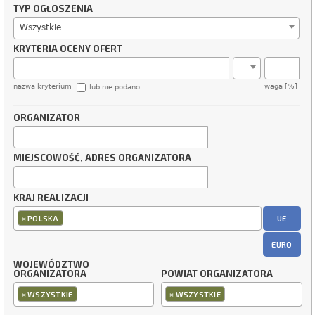
TYP OGŁOSZENIA
Wszystkie
KRYTERIA OCENY OFERT
nazwa kryterium
waga [%]
lub nie podano
ORGANIZATOR
MIEJSCOWOŚĆ, ADRES ORGANIZATORA
KRAJ REALIZACJI
×
UE
POLSKA
EURO
WOJEWÓDZTWO
ORGANIZATORA
POWIAT ORGANIZATORA
×
×
WSZYSTKIE
WSZYSTKIE