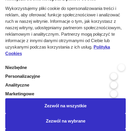
O nas
Wykorzystujemy pliki cookie do spersonalizowania treści i
reklam, aby oferować funkcje społecznościowe i analizować
Rozwiązania
ruch w naszej witrynie. Informacje o tym, jak korzystasz z
Monitoring
naszej witryny, udostępniamy partnerom społecznościowym,
przetargów
reklamowym i analitycznym. Partnerzy mogą połączyć te
informacje z innymi danymi otrzymanymi od Ciebie lub
Raporty
uzyskanymi podczas korzystania z ich usług.
Polityka
przetargowe
Cookies
Ustawienia cookies
Niezbędne
Kontakt
Personalizacyjne
Kontakt
Analityczne
Infolinia 800 800 707
Marketingowe
kontakt@pressinfo.pl
Zezwól na wszystkie
Dołącz do nas
Zezwól na wybrane