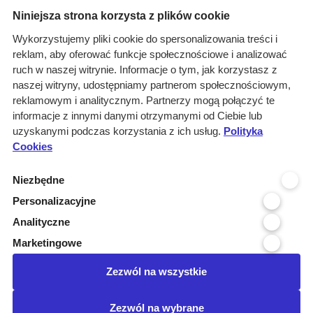
Menu
Niniejsza strona korzysta z plików cookie
O nas
Wykorzystujemy pliki cookie do spersonalizowania treści i
reklam, aby oferować funkcje społecznościowe i analizować
Rozwiązania
ruch w naszej witrynie. Informacje o tym, jak korzystasz z
Monitoring
naszej witryny, udostępniamy partnerom społecznościowym,
przetargów
reklamowym i analitycznym. Partnerzy mogą połączyć te
informacje z innymi danymi otrzymanymi od Ciebie lub
Raporty
uzyskanymi podczas korzystania z ich usług.
Polityka
przetargowe
Cookies
Ustawienia cookies
Niezbędne
Kontakt
Personalizacyjne
Kontakt
Analityczne
Infolinia 800 800 707
Marketingowe
kontakt@pressinfo.pl
Zezwól na wszystkie
Dołącz do nas
Zezwól na wybrane