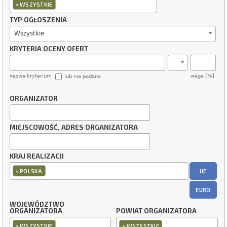
×
WSZYSTKIE
TYP OGŁOSZENIA
Wszystkie
KRYTERIA OCENY OFERT
nazwa kryterium
waga [%]
lub nie podano
ORGANIZATOR
MIEJSCOWOŚĆ, ADRES ORGANIZATORA
KRAJ REALIZACJI
×
UE
POLSKA
EURO
WOJEWÓDZTWO
ORGANIZATORA
POWIAT ORGANIZATORA
×
×
WSZYSTKIE
WSZYSTKIE