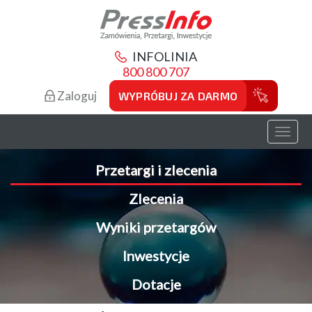
INFOLINIA
800 800 707
Zaloguj
WYPRÓBUJ ZA DARMO
Toggl
naviga
Przetargi i zlecenia
Zlecenia
Wyniki przetargów
Inwestycje
Dotacje